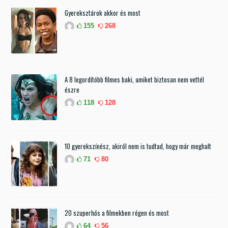
Gyereksztárok akkor és most
155
268
A 8 legordítóbb filmes baki, amiket biztosan nem vettél
észre
118
128
10 gyerekszínész, akiről nem is tudtad, hogy már meghalt
71
80
20 szuperhős a filmekben régen és most
64
56