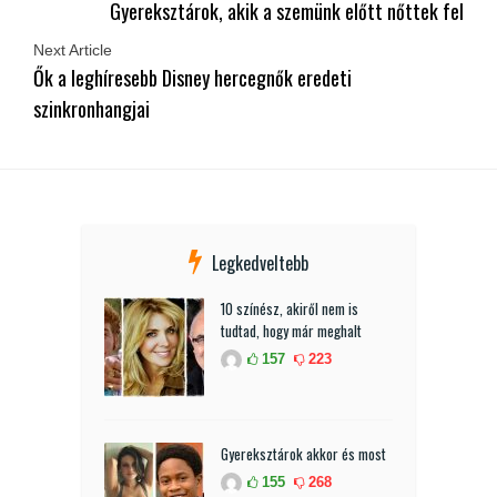
Gyereksztárok, akik a szemünk előtt nőttek fel
Next Article
Ők a leghíresebb Disney hercegnők eredeti
szinkronhangjai
Legkedveltebb
10 színész, akiről nem is
tudtad, hogy már meghalt
157
223
Gyereksztárok akkor és most
155
268