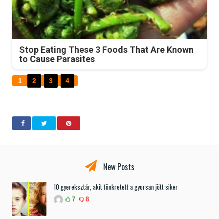
Stop Eating These 3 Foods That Are Known
to Cause Parasites
1
2
3
4
New Posts
10 gyereksztár, akit tönkretett a gyorsan jött siker
7
8