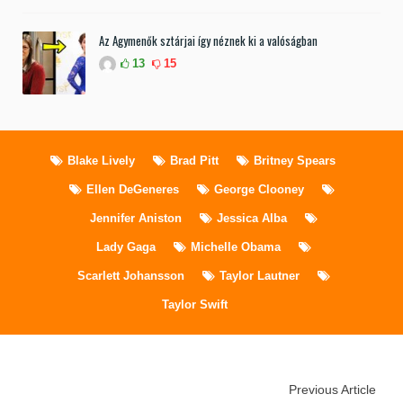
Az Agymenők sztárjai így néznek ki a valóságban
13
15
Blake Lively
Brad Pitt
Britney Spears
Ellen DeGeneres
George Clooney
Jennifer Aniston
Jessica Alba
Lady Gaga
Michelle Obama
Scarlett Johansson
Taylor Lautner
Taylor Swift
Previous Article