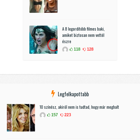
A 8 legordítóbb filmes baki,
amiket biztosan nem vettél
észre
118
128
Legfelkapottabb
10 színész, akiről nem is tudtad, hogy már meghalt
157
223