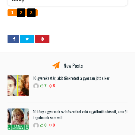
1
2
3
New Posts
10 gyereksztár, akit tönkretett a gyorsan jött siker
7
8
10 tény a gyermek színészekkel való együttműködésről, amiről
fogalmunk sem volt
0
0