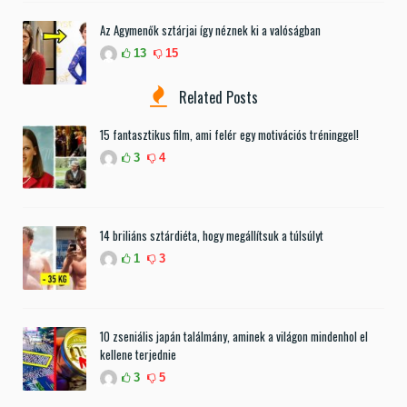
Az Agymenők sztárjai így néznek ki a valóságban
13
15
Related Posts
15 fantasztikus film, ami felér egy motivációs tréninggel!
3
4
14 briliáns sztárdiéta, hogy megállítsuk a túlsúlyt
1
3
10 zseniális japán találmány, aminek a világon mindenhol el
kellene terjednie
3
5