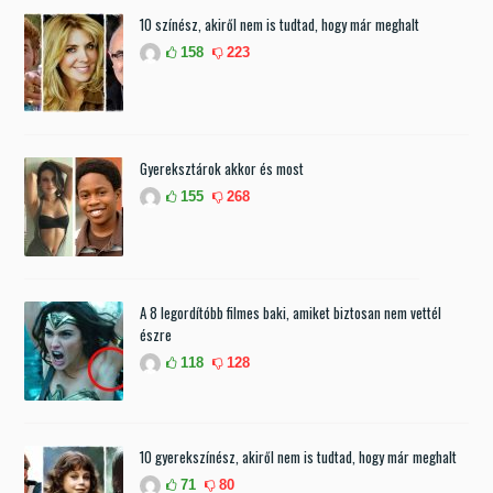
10 színész, akiről nem is tudtad, hogy már meghalt
158
223
Gyereksztárok akkor és most
155
268
A 8 legordítóbb filmes baki, amiket biztosan nem vettél
észre
118
128
10 gyerekszínész, akiről nem is tudtad, hogy már meghalt
71
80