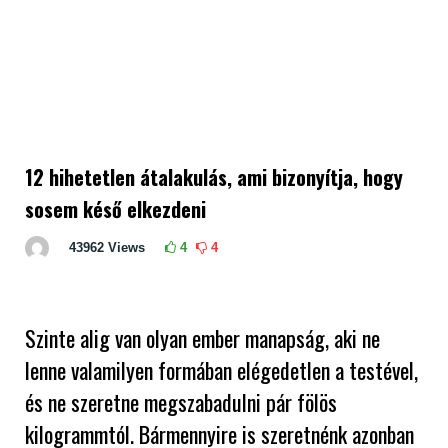
12 hihetetlen átalakulás, ami bizonyítja, hogy
sosem késő elkezdeni
43962
Views
4
4
Szinte alig van olyan ember manapság, aki ne
lenne valamilyen formában elégedetlen a testével,
és ne szeretne megszabadulni pár fölös
kilogrammtól. Bármennyire is szeretnénk azonban