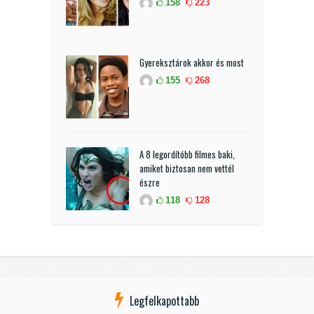
158
223
Gyereksztárok akkor és most
155
268
A 8 legordítóbb filmes baki,
amiket biztosan nem vettél
észre
118
128
Legfelkapottabb