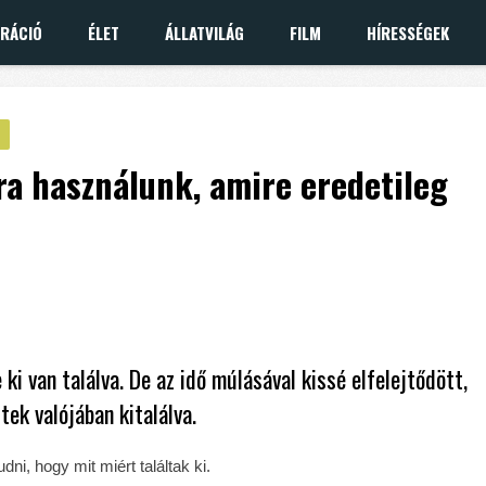
IRÁCIÓ
ÉLET
ÁLLATVILÁG
FILM
HÍRESSÉGEK
rra használunk, amire eredetileg
ki van találva. De az idő múlásával kissé elfelejtődött,
tek valójában kitalálva.
ni, hogy mit miért találtak ki.