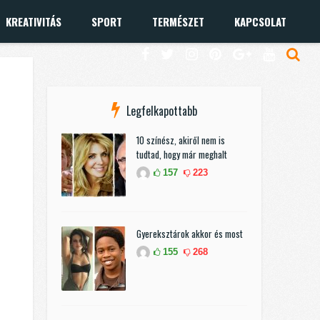
KREATIVITÁS
SPORT
TERMÉSZET
KAPCSOLAT
Legfelkapottabb
10 színész, akiről nem is
tudtad, hogy már meghalt
157
223
Gyereksztárok akkor és most
155
268