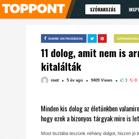
SZÓRAKOZÁS
INSP
SHARE ON FACEBOOK
SZÓRAKOZÁS
11 dolog, amit nem is a
kitalálták
root
5 év
ago
9409
Views
3
0
Minden kis dolog az életünkben valamire 
hogy ezek a bizonyos tárgyak mire is let
Most tisztába teszünk néhány dolgot, hiszen jó tud