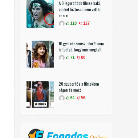
A 8 legordítóbb filmes baki,
amiket biztosan nem vettél
észre
118
127
10 gyerekszínész, akiről nem
is tudtad, hogy már meghalt
71
80
20 szuperhős a filmekben
régen és most
64
56