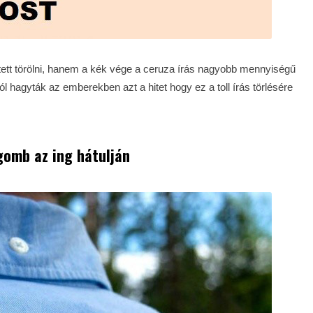
tetett törölni, hanem a kék vége a ceruza írás nagyobb mennyiségű
l hagyták az emberekben azt a hitet hogy ez a toll írás törlésére
gomb az ing hátulján