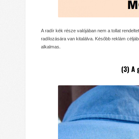
A radír kék része valójában nem a tollat rendel
radílozására van kitalálva. Később reklám céljábó
alkalmas.
(3) A 