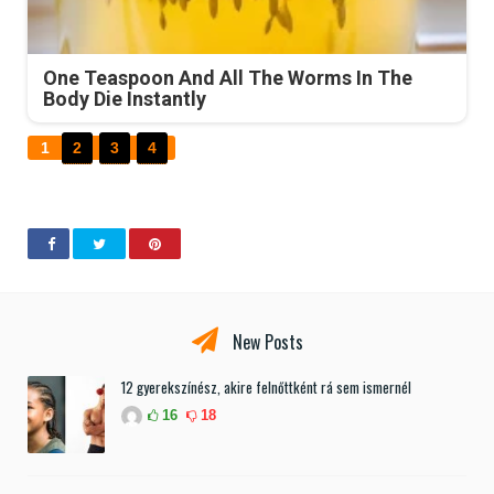
One Teaspoon And All The Worms In The
Body Die Instantly
1
2
3
4
New Posts
12 gyerekszínész, akire felnőttként rá sem ismernél
16
18