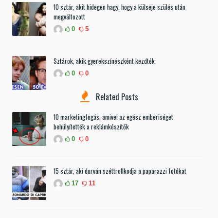
10 sztár, akit hidegen hagy, hogy a külseje szülés után
megváltozott
0
5
Sztárok, akik gyerekszínészként kezdték
0
0
Related Posts
10 marketingfogás, amivel az egész emberiséget
behülyítették a reklámkészítők
0
0
15 sztár, aki durván széttrollkodja a paparazzi fotókat
17
11