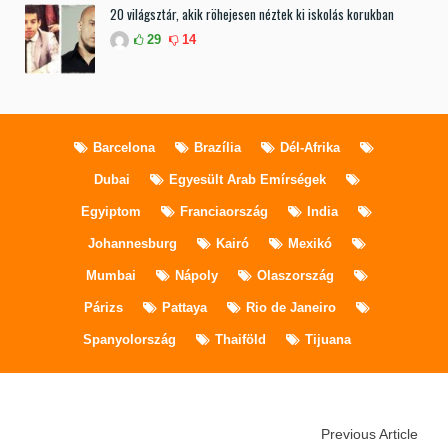
20 világsztár, akik röhejesen néztek ki iskolás korukban
29
14
Barcelona
Brazília
Dél-Afrika
Dubai
Egyesült Arab Emírségek
Egyiptom
Franciaország
India
Johannesburg
Kairó
Mexikó
Mumbai
Nápoly
Olaszország
Párizs
Pattaya
Rio de Janeiro
Spanyolország
Thaiföld
Tijuana
Previous Article