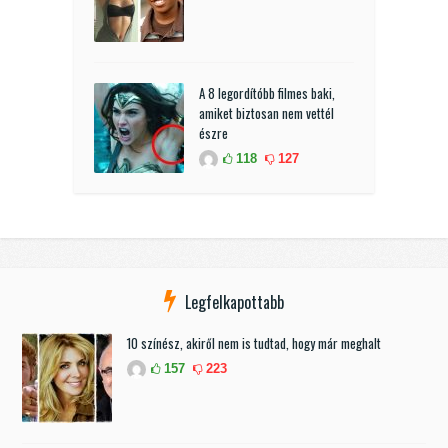
A 8 legordítóbb filmes baki,
amiket biztosan nem vettél
észre
118
127
Legfelkapottabb
10 színész, akiről nem is tudtad, hogy már meghalt
157
223