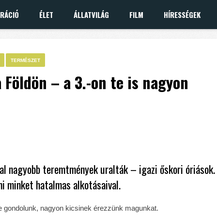
IRÁCIÓ
ÉLET
ÁLLATVILÁG
FILM
HÍRESSÉGEK
TERMÉSZET
 Földön – a 3.-on te is nagyon
kal nagyobb teremtmények uralták – igazi őskori óriások.
i minket hatalmas alkotásaival.
 gondolunk, nagyon kicsinek érezzünk magunkat.