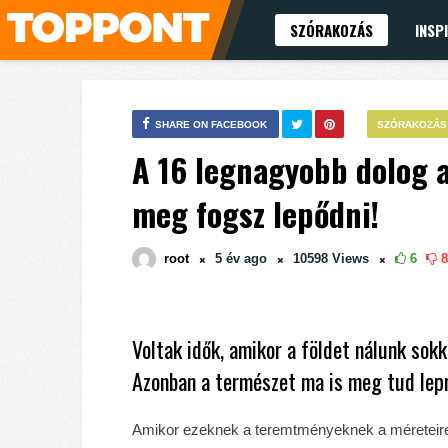
SZÓRAKOZÁS
INSP
SHARE ON FACEBOOK
SZÓRAKOZÁS
A 16 legnagyobb dolog a
meg fogsz lepődni!
root
5 év
ago
10598
Views
6
8
Voltak idők, amikor a földet nálunk sok
Azonban a természet ma is meg tud lepn
Amikor ezeknek a teremtményeknek a méreteire