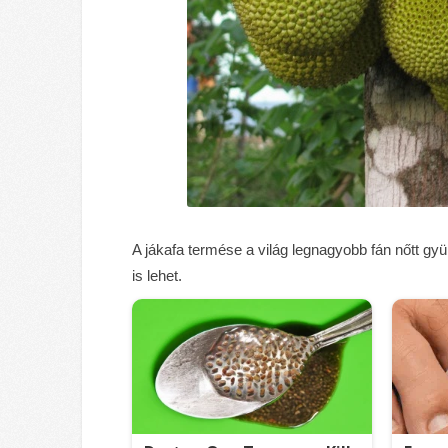
A jákafa termése a világ legnagyobb fán nőtt gy
is lehet.