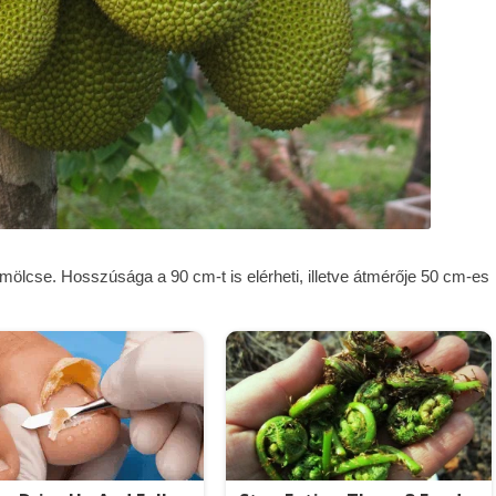
ümölcse. Hosszúsága a 90 cm-t is elérheti, illetve átmérője 50 cm-es