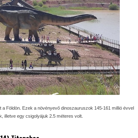
lt a Földön. Ezek a növényevő dinoszauruszok 145-161 millió évvel
, illetve egy csigolyájuk 2.5 méteres volt.