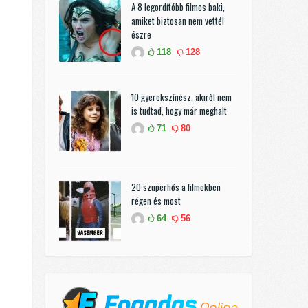
A 8 legordítóbb filmes baki,
amiket biztosan nem vettél
észre
118
128
10 gyerekszínész, akiről nem
is tudtad, hogy már meghalt
71
80
20 szuperhős a filmekben
régen és most
64
56