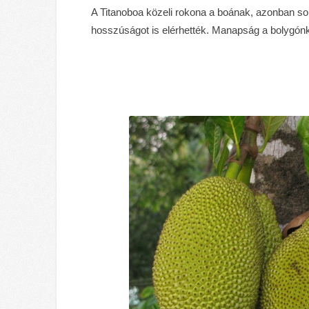
A Titanoboa közeli rokona a boának, azonban sok
hosszúságot is elérhették. Manapság a bolygón