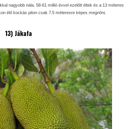
kal nagyobb nála. 58-61 millió évvel ezelőtt éltek és a 13 méteres
kon élő kockás piton csak 7.5 méteresre képes megnőni.
13) Jákafa