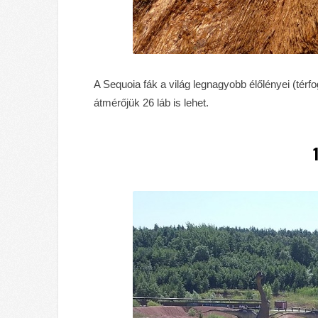
A Sequoia fák a világ legnagyobb élőlényei (tér
átmérőjük 26 láb is lehet.