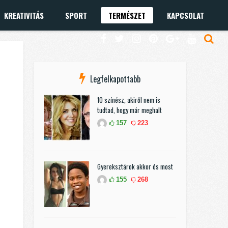
KREATIVITÁS
SPORT
TERMÉSZET
KAPCSOLAT
Legfelkapottabb
10 színész, akiről nem is
tudtad, hogy már meghalt
157
223
Gyereksztárok akkor és most
155
268