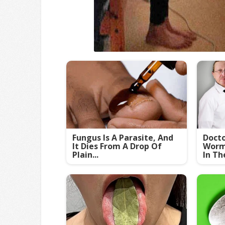
Fungus Is A Parasite, And
Doct
It Dies From A Drop Of
Worm
Plain...
In Th