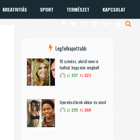
KREATIVITÁS
SPORT
TERMÉSZET
KAPCSOLAT
Legfelkapottabb
10 színész, akiről nem is
tudtad, hogy már meghalt
157
223
Gyereksztárok akkor és most
155
268