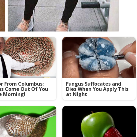
or From Columbus:
Fungus Suffocates and
s Come Out Of You
Dies When You Apply This
e Morning!
at Night