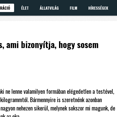
IRÁCIÓ
ÉLET
ÁLLATVILÁG
FILM
HÍRESSÉGEK
s, ami bizonyítja, hogy sosem
ki ne lenne valamilyen formában elégedetlen a testével,
 kilogrammtól. Bármennyire is szeretnénk azonban
g nagyon nehezen sikerül, melynek sokszor mi magunk, de
nk az oka.