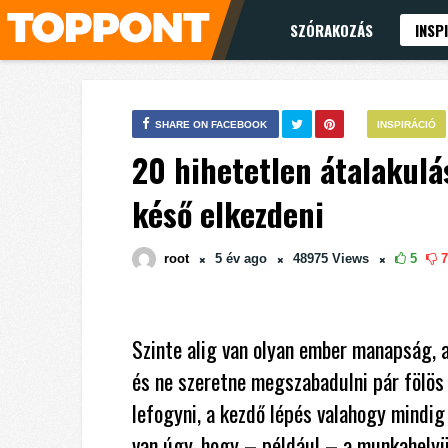
SZÓRAKOZÁS
INSP
SHARE ON FACEBOOK
INSPIRÁCIÓ
20 hihetetlen átalakulá
késő elkezdeni
root
5 év
ago
48975
Views
5
7
Szinte alig van olyan ember manapság, a
és ne szeretne megszabadulni pár fölös
lefogyni, a kezdő lépés valahogy mindi
van úgy, hogy – például – a munkahelyü