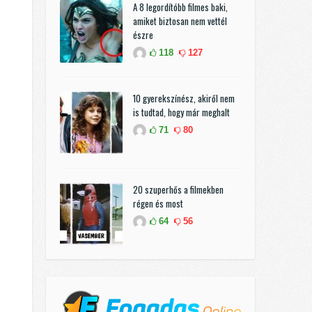
A 8 legordítóbb filmes baki,
amiket biztosan nem vettél
észre
118
127
10 gyerekszínész, akiről nem
is tudtad, hogy már meghalt
71
80
20 szuperhős a filmekben
régen és most
64
56