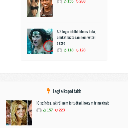
155
268
A 8 legordítóbb filmes baki,
amiket biztosan nem vettél
észre
118
128
Legfelkapottabb
10 színész, akiről nem is tudtad, hogy már meghalt
157
223