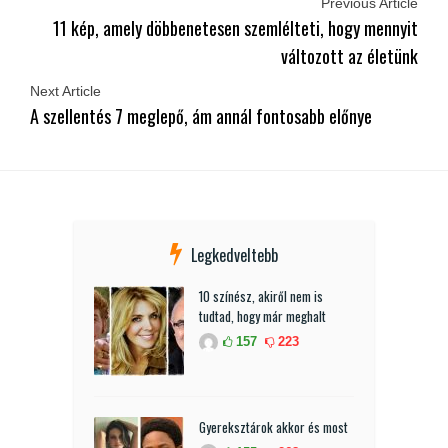
Previous Article
11 kép, amely döbbenetesen szemlélteti, hogy mennyit
változott az életünk
Next Article
A szellentés 7 meglepő, ám annál fontosabb előnye
Legkedveltebb
10 színész, akiről nem is
tudtad, hogy már meghalt
157
223
Gyereksztárok akkor és most