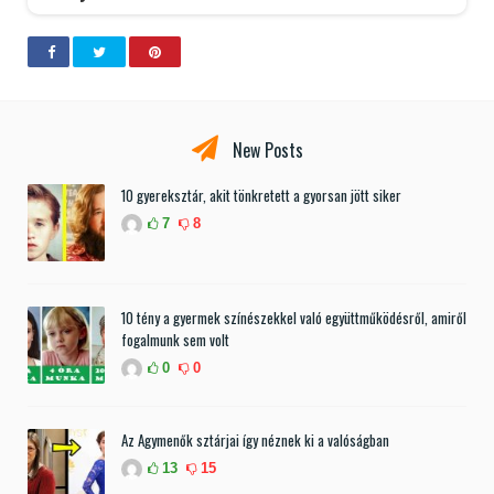
New Posts
10 gyereksztár, akit tönkretett a gyorsan jött siker
7
8
10 tény a gyermek színészekkel való együttműködésről, amiről
fogalmunk sem volt
0
0
Az Agymenők sztárjai így néznek ki a valóságban
13
15