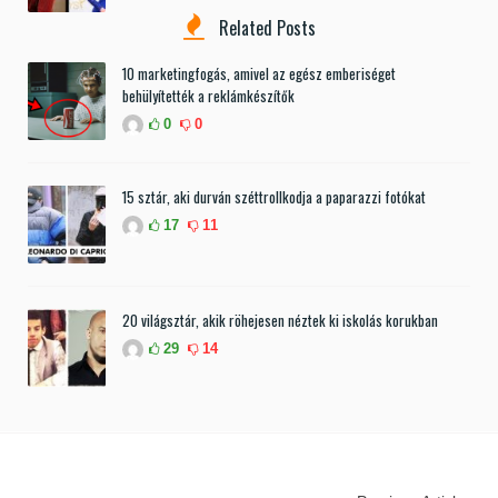
Related Posts
10 marketingfogás, amivel az egész emberiséget
behülyítették a reklámkészítők
0
0
15 sztár, aki durván széttrollkodja a paparazzi fotókat
17
11
20 világsztár, akik röhejesen néztek ki iskolás korukban
29
14