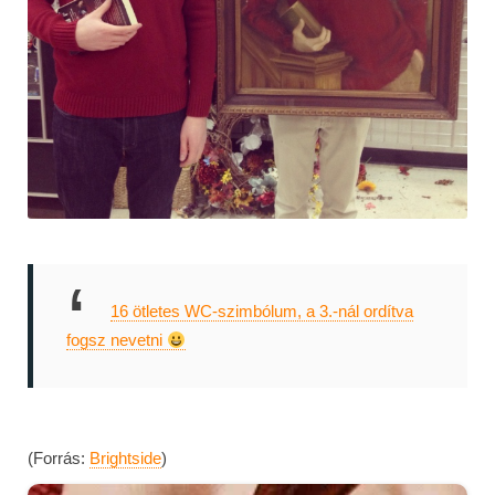
16 ötletes WC-szimbólum, a 3.-nál ordítva
fogsz nevetni
(Forrás:
Brightside
)