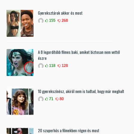
Gyereksztárok akkor és most
155
268
A 8 legordítóbb filmes baki, amiket biztosan nem vettél
észre
118
128
10 gyerekszínész, akiről nem is tudtad, hogy már meghalt
71
80
20 szuperhős a filmekben régen és most