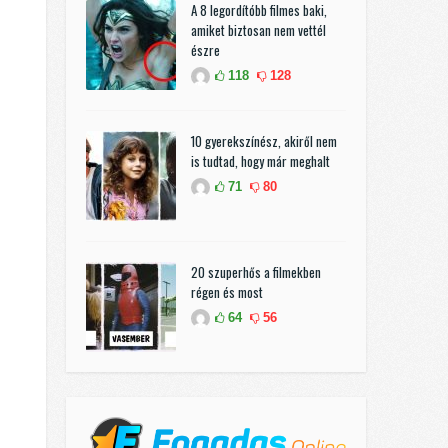
A 8 legordítóbb filmes baki,
amiket biztosan nem vettél
észre
118
128
10 gyerekszínész, akiről nem
is tudtad, hogy már meghalt
71
80
20 szuperhős a filmekben
régen és most
64
56