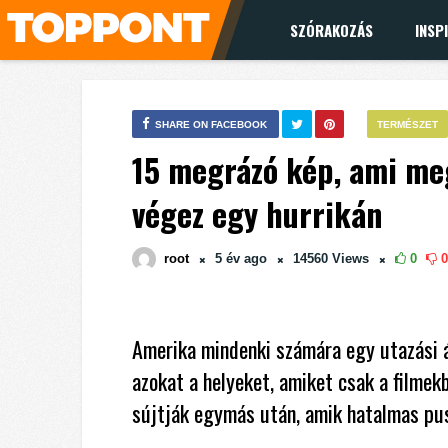
SZÓRAKOZÁS
INSP
SHARE ON FACEBOOK
TERMÉSZET
15 megrázó kép, ami meg
végez egy hurrikán
root
5 év
ago
14560
Views
0
0
Amerika mindenki számára egy utazási 
azokat a helyeket, amiket csak a filmek
sújtják egymás után, amik hatalmas pus