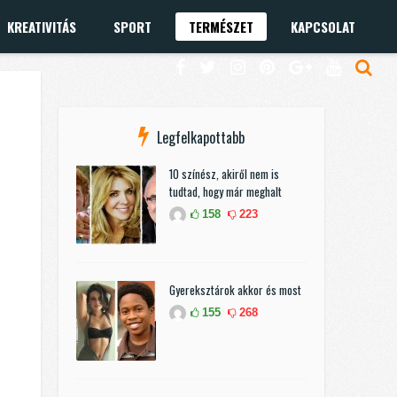
KREATIVITÁS
SPORT
TERMÉSZET
KAPCSOLAT
Legfelkapottabb
10 színész, akiről nem is
tudtad, hogy már meghalt
158
223
Gyereksztárok akkor és most
155
268