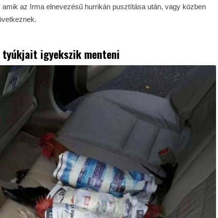
, amik az Irma elnevezésű hurrikán pusztítása után, vagy közben
övetkeznek.
a tyúkjait igyekszik menteni