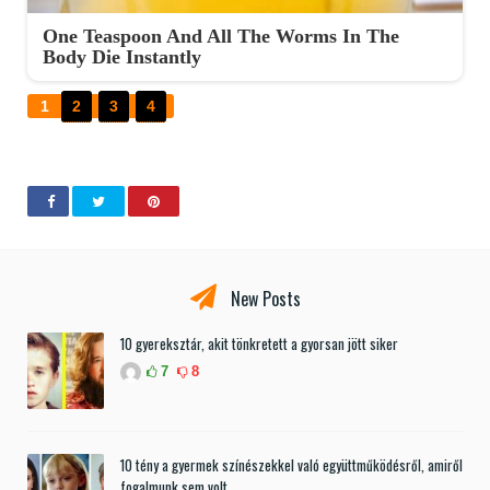
One Teaspoon And All The Worms In The
Body Die Instantly
1
2
3
4
New Posts
10 gyereksztár, akit tönkretett a gyorsan jött siker
7
8
10 tény a gyermek színészekkel való együttműködésről, amiről
fogalmunk sem volt