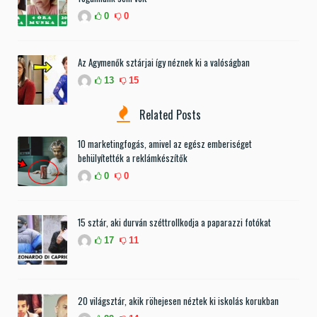
0
0
Az Agymenők sztárjai így néznek ki a valóságban
13
15
Related Posts
10 marketingfogás, amivel az egész emberiséget
behülyítették a reklámkészítők
0
0
15 sztár, aki durván széttrollkodja a paparazzi fotókat
17
11
20 világsztár, akik röhejesen néztek ki iskolás korukban