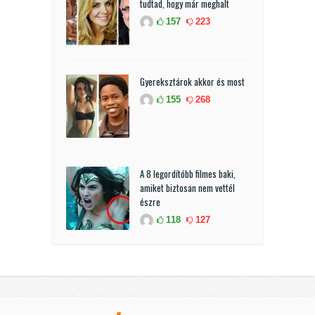
tudtad, hogy már meghalt
157
223
Gyereksztárok akkor és most
155
268
A 8 legordítóbb filmes baki,
amiket biztosan nem vettél
észre
118
127