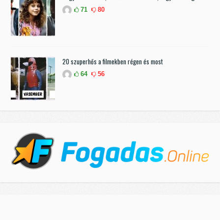
71
80
20 szuperhős a filmekben régen és most
64
56