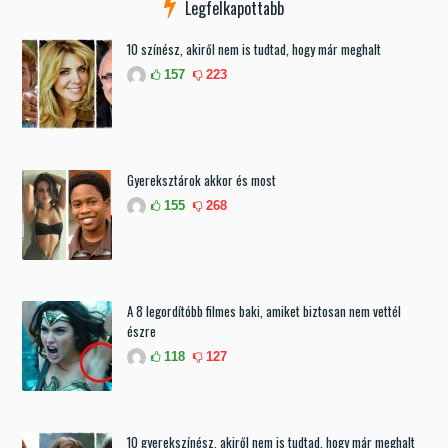
Legfelkapottabb
10 színész, akiről nem is tudtad, hogy már meghalt
157
223
Gyereksztárok akkor és most
155
268
A 8 legordítóbb filmes baki, amiket biztosan nem vettél
észre
118
127
10 gyerekszínész, akiről nem is tudtad, hogy már meghalt