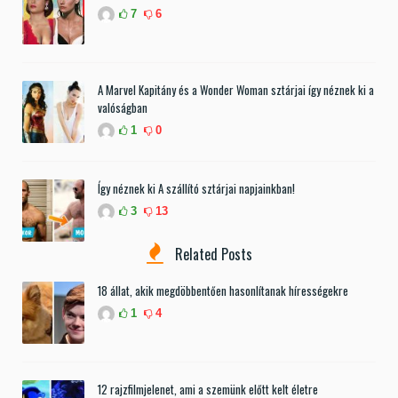
7
6
A Marvel Kapitány és a Wonder Woman sztárjai így néznek ki a
valóságban
1
0
Így néznek ki A szállító sztárjai napjainkban!
3
13
Related Posts
18 állat, akik megdöbbentően hasonlítanak hírességekre
1
4
12 rajzfilmjelenet, ami a szemünk előtt kelt életre