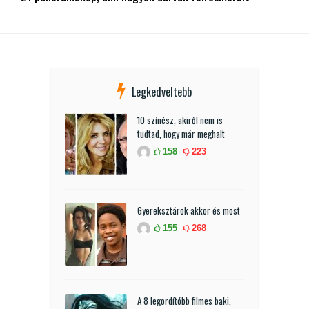
Legkedveltebb
10 színész, akiről nem is
tudtad, hogy már meghalt
158
223
Gyereksztárok akkor és most
155
268
A 8 legordítóbb filmes baki,