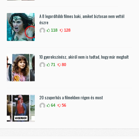
A 8 legordítóbb filmes baki, amiket biztosan nem vettél
észre
118
128
10 gyerekszínész, akiről nem is tudtad, hogy már meghalt
71
80
20 szuperhős a filmekben régen és most
64
56