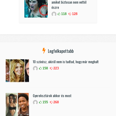
amiket biztosan nem vettél
észre
118
128
Legfelkapottabb
10 színész, akiről nem is tudtad, hogy már meghalt
158
223
Gyereksztárok akkor és most
155
268