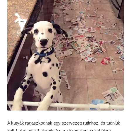
A kutyák ragaszkodnak egy szervezett rutinhoz, és tudniuk
kell, hol vannak határaik. A struktúrával és a szabályok