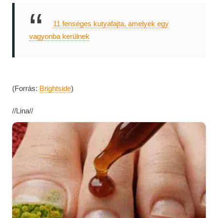
11 fenséges kutyafajta, amelyek egy
vagyonba kerülnek
(Forrás:
Brightside
)
//Lina//