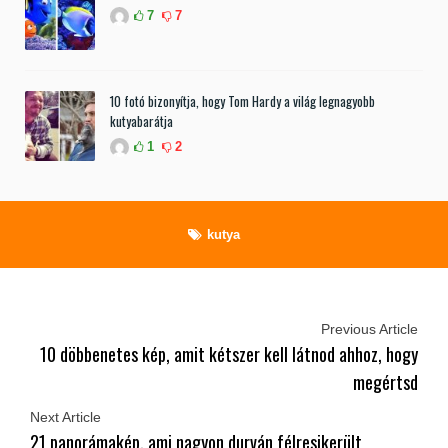
7
7
10 fotó bizonyítja, hogy Tom Hardy a világ legnagyobb
kutyabarátja
1
2
kutya
Previous Article
10 döbbenetes kép, amit kétszer kell látnod ahhoz, hogy
megértsd
Next Article
21 panorámakép, ami nagyon durván félresikerült