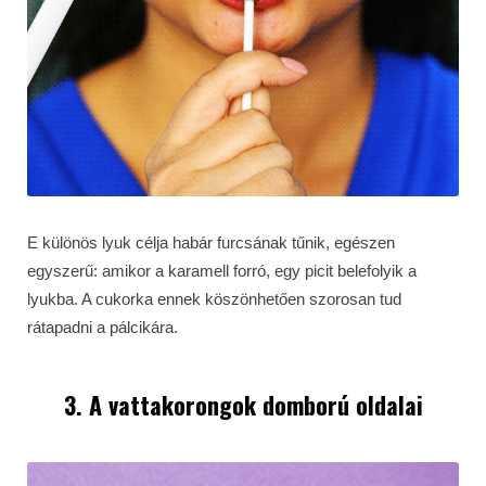
E különös lyuk célja habár furcsának tűnik, egészen
egyszerű: amikor a karamell forró, egy picit belefolyik a
lyukba. A cukorka ennek köszönhetően szorosan tud
rátapadni a pálcikára.
3. A vattakorongok domború oldalai