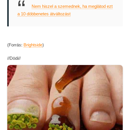
Nem hiszel a szemednek, ha meglátod ezt
a 10 döbbenetes átváltozást
(Forrás:
Brightside
)
//Dödi//