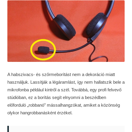
A habszivacs- és szőrmeborítást nem a dekoráció miatt
használjuk. Lassítják a légáramlást, így nem hallatszik bele a
mikrofonba például kintről a szél. Továbbá, egy profi felvevő
stúdióban, ez a borítás segít elnyomni a beszédben
előforduló „robbanó” mássalhangzókat, amiket a közönség
olykor hangrobbanásként érzékel.