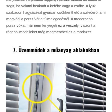
segít, ha valami beakadt a kefébe vagy a csőbe. A lyuk
szabadon hagyásával gyorsan csökkenthető a szívóerő, ami
megvédi a porszívót a túlmelegedéstől. A modernebb
porszívókat már nem fenyegeti ez a veszély, viszont a
régebbi modelleket még megmentheti ez a módszer.
7. Üzemmódok a műanyag ablakokban