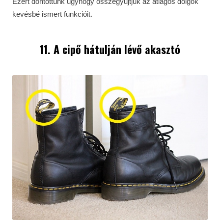
Ezért döntöttünk úgyhogy összegyűjtjük az átlagos dolgok
kevésbé ismert funkcióit.
11. A cipő hátulján lévő akasztó