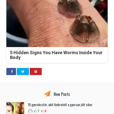
5 Hidden Signs You Have Worms Inside Your
Body
New Posts
10 gyereksztár, akit tönkretett a gyorsan jött siker
7
8