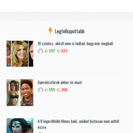
Legfelkapottabb
10 színész, akiről nem is tudtad, hogy már meghalt
157
223
Gyereksztárok akkor és most
155
268
A 8 legordítóbb filmes baki, amiket biztosan nem vettél
észre