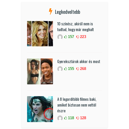
Legkedveltebb
10 színész, akiről nem is
tudtad, hogy már meghalt
157
223
Gyereksztárok akkor és most
155
268
A 8 legordítóbb filmes baki,
amiket biztosan nem vettél
észre
118
128