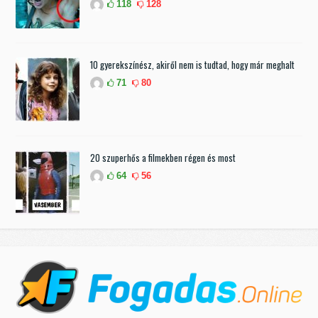
118
128
10 gyerekszínész, akiről nem is tudtad, hogy már meghalt
71
80
20 szuperhős a filmekben régen és most
64
56