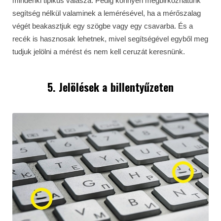
mindenki tipikus válasza. Pedig könnyen megbirkózhatunk
segítség nélkül valaminek a lemérésével, ha a mérőszalag
végét beakasztjuk egy szögbe vagy egy csavarba. És a
recék is hasznosak lehetnek, mivel segítségével egyből meg
tudjuk jelölni a mérést és nem kell ceruzát keresnünk.
5. Jelölések a billentyűzeten