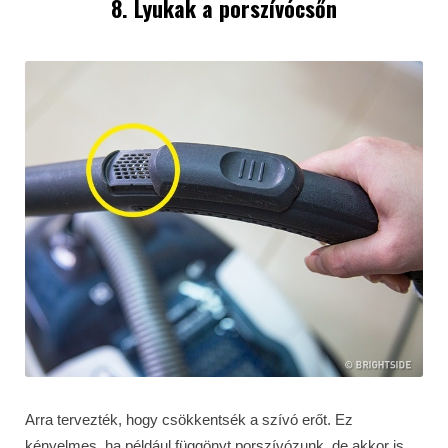
8. Lyukak a porszívócsőn
Arra tervezték, hogy csökkentsék a szívó erőt. Ez
kényelmes, ha például függönyt porszívózunk, de akkor is