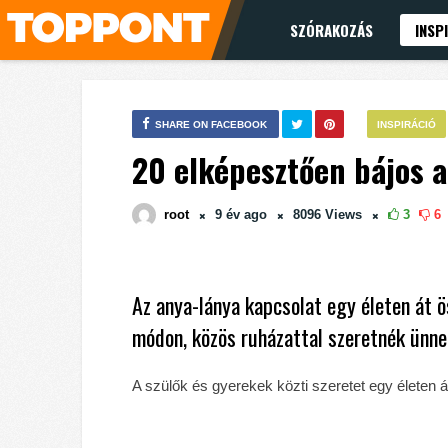
SZÓRAKOZÁS
INSP
SHARE ON FACEBOOK
INSPIRÁCIÓ
20 elképesztően bájos a
root
9 év
ago
8096
Views
3
6
Az anya-lánya kapcsolat egy életen át ö
módon, közös ruházattal szeretnék ünnep
A szülők és gyerekek közti szeretet egy életen át