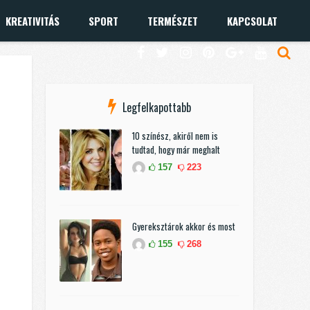
KREATIVITÁS
SPORT
TERMÉSZET
KAPCSOLAT
Legfelkapottabb
10 színész, akiről nem is
tudtad, hogy már meghalt
157
223
Gyereksztárok akkor és most
155
268