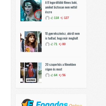
A 8 legordítóbb filmes baki,
amiket biztosan nem vettél
észre
118
127
10 gyerekszínész, akiről nem
is tudtad, hogy már meghalt
71
80
20 szuperhős a filmekben
régen és most
64
56