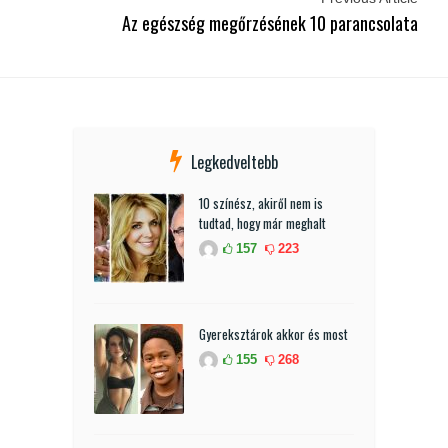
Az egészség megőrzésének 10 parancsolata
Legkedveltebb
10 színész, akiről nem is
tudtad, hogy már meghalt
157
223
Gyereksztárok akkor és most
155
268