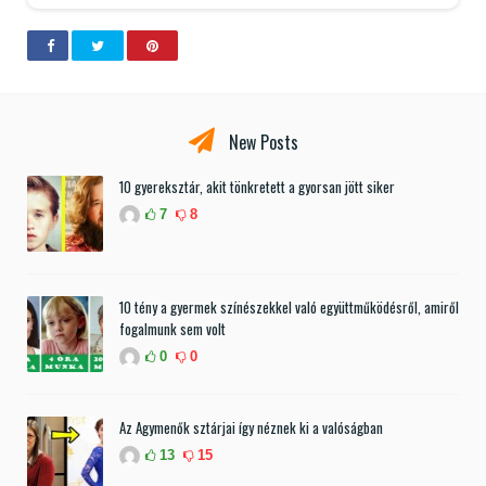
New Posts
10 gyereksztár, akit tönkretett a gyorsan jött siker
7
8
10 tény a gyermek színészekkel való együttműködésről, amiről
fogalmunk sem volt
0
0
Az Agymenők sztárjai így néznek ki a valóságban
13
15