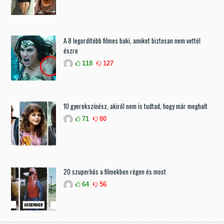
A 8 legordítóbb filmes baki, amiket biztosan nem vettél
észre
118
127
10 gyerekszínész, akiről nem is tudtad, hogy már meghalt
71
80
20 szuperhős a filmekben régen és most
64
56