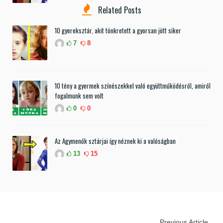
Related Posts
10 gyereksztár, akit tönkretett a gyorsan jött siker
7
8
10 tény a gyermek színészekkel való együttműködésről, amiről
fogalmunk sem volt
0
0
Az Agymenők sztárjai így néznek ki a valóságban
13
15
Previous Article