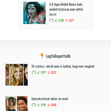
A 8 legordítóbb filmes baki,
amiket biztosan nem vettél
észre
118
127
Legfelkapottabb
10 színész, akiről nem is tudtad, hogy már meghalt
157
223
Gyereksztárok akkor és most
155
268