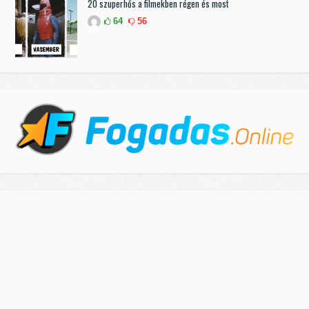
20 szuperhős a filmekben régen és most
64
56