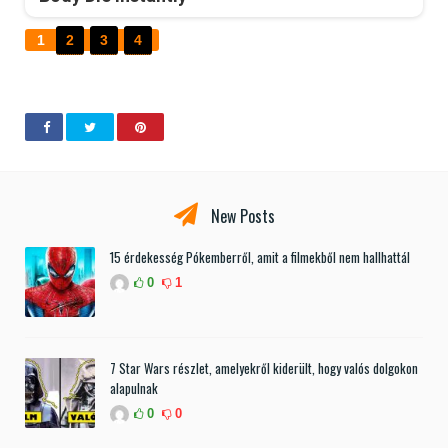
1
2
3
4
New Posts
15 érdekesség Pókemberről, amit a filmekből nem hallhattál
0
1
7 Star Wars részlet, amelyekről kiderült, hogy valós dolgokon
alapulnak
0
0