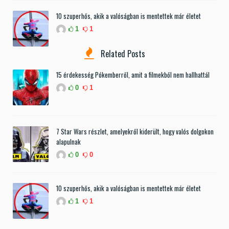
10 szuperhős, akik a valóságban is mentettek már életet
1
1
Related Posts
15 érdekesség Pókemberről, amit a filmekből nem hallhattál
0
1
7 Star Wars részlet, amelyekről kiderült, hogy valós dolgokon
alapulnak
0
0
10 szuperhős, akik a valóságban is mentettek már életet
1
1