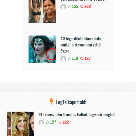
155
268
A 8 legordítóbb filmes baki,
amiket biztosan nem vettél
észre
118
127
Legfelkapottabb
10 színész, akiről nem is tudtad, hogy már meghalt
157
222