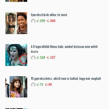
Gyereksztárok akkor és most
155
268
A 8 legordítóbb filmes baki, amiket biztosan nem vettél
észre
118
127
10 gyerekszínész, akiről nem is tudtad, hogy már meghalt
71
80