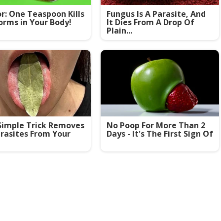
r: One Teaspoon Kills
Fungus Is A Parasite, And
orms in Your Body!
It Dies From A Drop Of
Plain...
Simple Trick Removes
No Poop For More Than 2
arasites From Your
Days - It's The First Sign Of