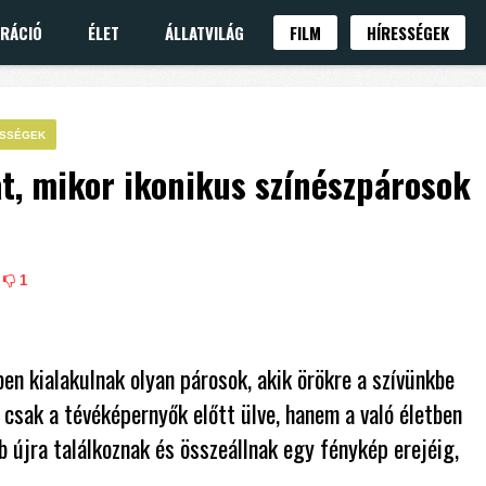
IRÁCIÓ
ÉLET
ÁLLATVILÁG
FILM
HÍRESSÉGEK
ESSÉGEK
at, mikor ikonikus színészpárosok
1
ben kialakulnak olyan párosok, akik örökre a szívünkbe
 csak a tévéképernyők előtt ülve, hanem a való életben
b újra találkoznak és összeállnak egy fénykép erejéig,