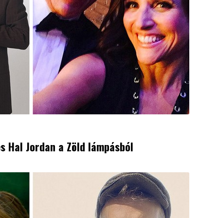
 és Hal Jordan a Zöld lámpásból