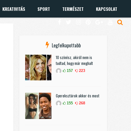
KREATIVITÁS
SPORT
TERMÉSZET
KAPCSOLAT
Legfelkapottabb
10 színész, akiről nem is
tudtad, hogy már meghalt
157
223
Gyereksztárok akkor és most
155
268