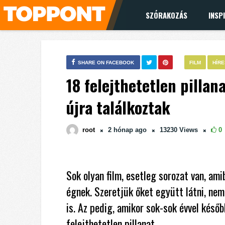
SZÓRAKOZÁS
INSP
SHARE ON FACEBOOK
FILM
HÍR
18 felejthetetlen pillan
újra találkoztak
root
2 hónap
ago
13230
Views
0
Sok olyan film, esetleg sorozat van, ami
égnek. Szeretjük őket együtt látni, nem
is. Az pedig, amikor sok-sok évvel későb
felejthetetlen pillanat.