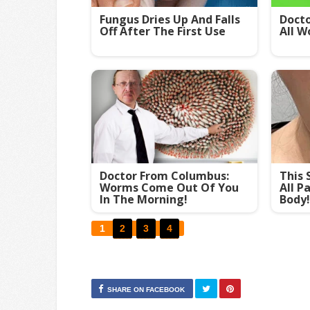
Fungus Dries Up And Falls
Docto
Off After The First Use
All W
Doctor From Columbus:
This 
Worms Come Out Of You
All P
In The Morning!
Body!
1
2
3
4
SHARE ON FACEBOOK