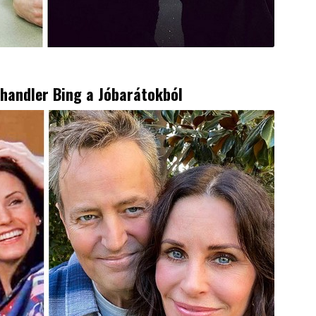
Chandler Bing a
Jóbarátok
ból