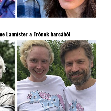
ime Lannister a
Trónok harcából