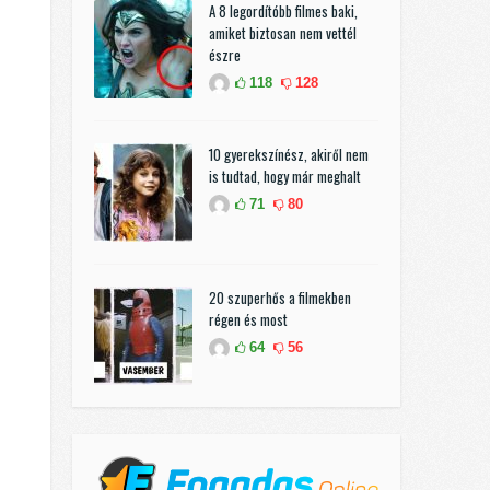
A 8 legordítóbb filmes baki,
amiket biztosan nem vettél
észre
118
128
10 gyerekszínész, akiről nem
is tudtad, hogy már meghalt
71
80
20 szuperhős a filmekben
régen és most
64
56