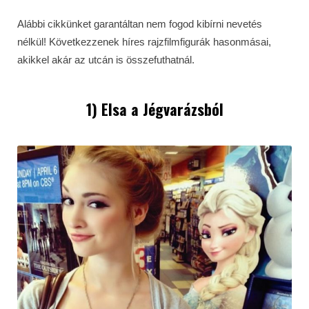
Alábbi cikkünket garantáltan nem fogod kibírni nevetés
nélkül! Következzenek híres rajzfilmfigurák hasonmásai,
akikkel akár az utcán is összefuthatnál.
1) Elsa a
Jégvarázs
ból