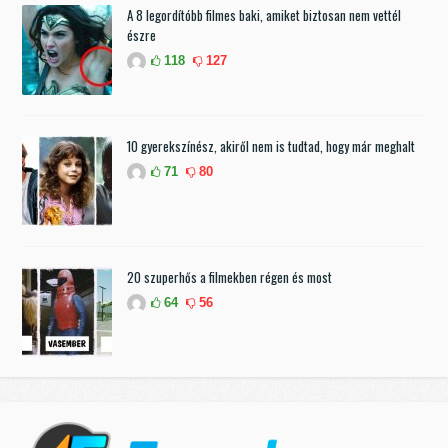
A 8 legordítóbb filmes baki, amiket biztosan nem vettél
észre
118
127
10 gyerekszínész, akiről nem is tudtad, hogy már meghalt
71
80
20 szuperhős a filmekben régen és most
64
56