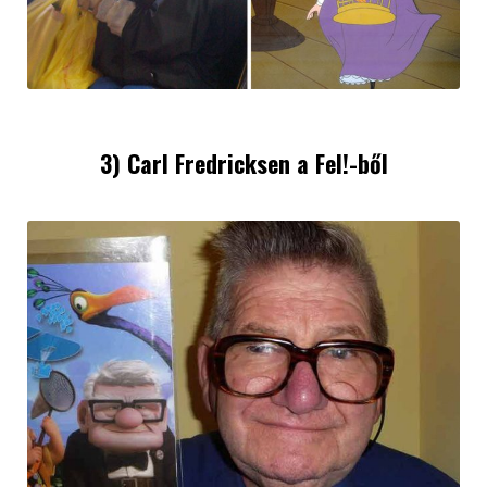
3) Carl Fredricksen a Fel!-ből