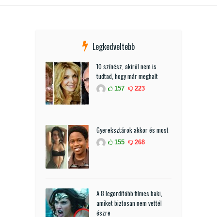
Legkedveltebb
10 színész, akiről nem is
tudtad, hogy már meghalt
157
223
Gyereksztárok akkor és most
155
268
A 8 legordítóbb filmes baki,
amiket biztosan nem vettél
észre