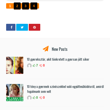
1
2
3
4
New Posts
10 gyereksztár, akit tönkretett a gyorsan jött siker
7
8
10 tény a gyermek színészekkel való együttműködésről, amiről
fogalmunk sem volt
0
0