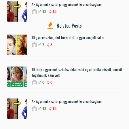
Az Agymenők sztárjai így néznek ki a valóságban
13
15
Related Posts
10 gyereksztár, akit tönkretett a gyorsan jött siker
7
8
10 tény a gyermek színészekkel való együttműködésről, amiről
fogalmunk sem volt
0
0
Az Agymenők sztárjai így néznek ki a valóságban
13
15