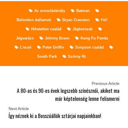
Az oroszlánkirály
Batman
Bolondos dallamok
Bryan Cranston
Fel!
Hihetetlen család
Jégkorszak
Jégvarázs
Johnny Bravo
Kung Fu Panda
L'ecsó
Peter Griffin
Simpson család
South Park
Szörny Rt.
Previous Article
A 80-as és 90-es évek legszebb színésznői, akiket ma
már képtelenség lenne felismerni
Next Article
Így néznek ki a Bosszúállók sztárjai napjainkban!