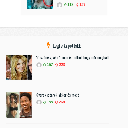
118
127
Legfelkapottabb
10 színész, akiről nem is tudtad, hogy már meghalt
157
223
Gyereksztárok akkor és most
155
268