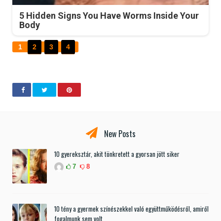
5 Hidden Signs You Have Worms Inside Your
Body
1
2
3
4
New Posts
10 gyereksztár, akit tönkretett a gyorsan jött siker
7
8
10 tény a gyermek színészekkel való együttműködésről, amiről
fogalmunk sem volt