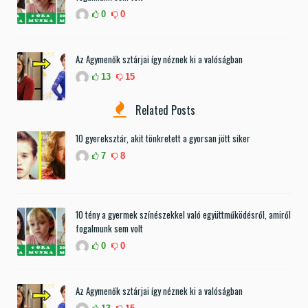
0
0
Az Agymenők sztárjai így néznek ki a valóságban
13
15
Related Posts
10 gyereksztár, akit tönkretett a gyorsan jött siker
7
8
10 tény a gyermek színészekkel való együttműködésről, amiről
fogalmunk sem volt
0
0
Az Agymenők sztárjai így néznek ki a valóságban