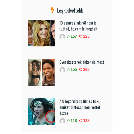
Legkedveltebb
10 színész, akiről nem is
tudtad, hogy már meghalt
157
223
Gyereksztárok akkor és most
155
268
A 8 legordítóbb filmes baki,
amiket biztosan nem vettél
észre
118
128