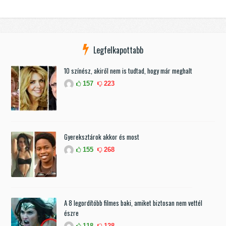
Legfelkapottabb
10 színész, akiről nem is tudtad, hogy már meghalt
157
223
Gyereksztárok akkor és most
155
268
A 8 legordítóbb filmes baki, amiket biztosan nem vettél
észre
118
128