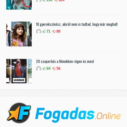
10 gyerekszínész, akiről nem is tudtad, hogy már meghalt
71
80
20 szuperhős a filmekben régen és most
64
56