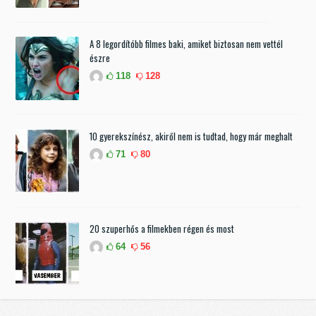
A 8 legordítóbb filmes baki, amiket biztosan nem vettél
észre
118
128
10 gyerekszínész, akiről nem is tudtad, hogy már meghalt
71
80
20 szuperhős a filmekben régen és most
64
56