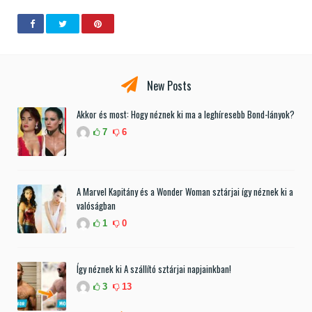
New Posts
Akkor és most: Hogy néznek ki ma a leghíresebb Bond-lányok?
7
6
A Marvel Kapitány és a Wonder Woman sztárjai így néznek ki a
valóságban
1
0
Így néznek ki A szállító sztárjai napjainkban!
3
13