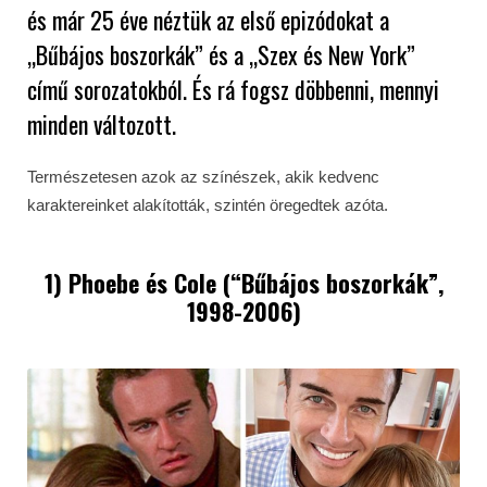
és már 25 éve néztük az első epizódokat a
„Bűbájos boszorkák” és a „Szex és New York”
című sorozatokból. És rá fogsz döbbenni, mennyi
minden változott.
Természetesen azok az színészek, akik kedvenc
karaktereinket alakították, szintén öregedtek azóta.
1) Phoebe és Cole (“Bűbájos boszorkák”,
1998-2006)