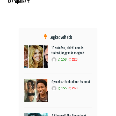
szerepeikért
Legkedveltebb
10 színész, akiről nem is
tudtad, hogy már meghalt
158
223
Gyereksztárok akkor és most
155
268
A 8 legordítóbb filmes baki,