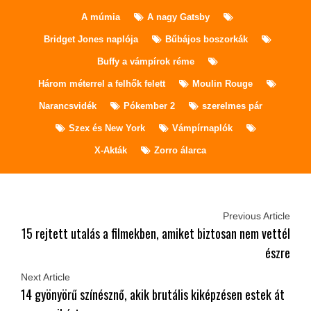
A múmia
A nagy Gatsby
Bridget Jones naplója
Bűbájos boszorkák
Buffy a vámpírok réme
Három méterrel a felhők felett
Moulin Rouge
Narancsvidék
Pókember 2
szerelmes pár
Szex és New York
Vámpírnaplók
X-Akták
Zorro álarca
Previous Article
15 rejtett utalás a filmekben, amiket biztosan nem vettél
észre
Next Article
14 gyönyörű színésznő, akik brutális kiképzésen estek át