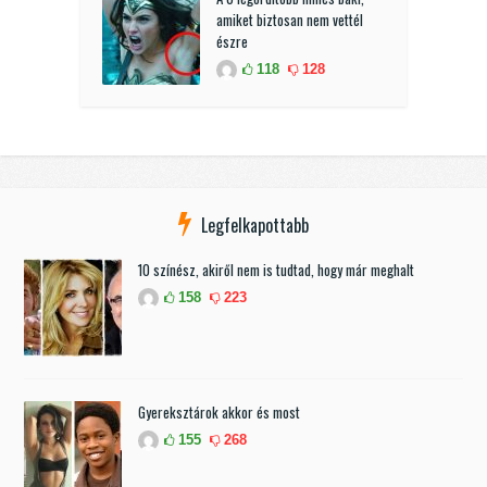
amiket biztosan nem vettél
észre
118
128
Legfelkapottabb
10 színész, akiről nem is tudtad, hogy már meghalt
158
223
Gyereksztárok akkor és most
155
268