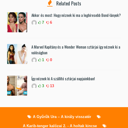
Related Posts
Akkor és most: Hogy néznek ki ma a leghíresebb Bond-lányok?
7
6
A Marvel Kapitány és a Wonder Woman sztárjai így néznek ki a
valóságban
1
0
Így néznek ki A szállító sztárjai napjainkban!
3
13
A Gyűrűk Ura – A király visszatér
A Karib-tenger kalózai 2. - A holtak kincse