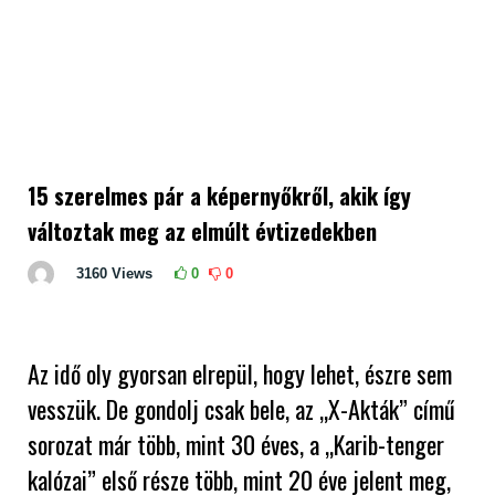
15 szerelmes pár a képernyőkről, akik így
változtak meg az elmúlt évtizedekben
3160
Views
0
0
Az idő oly gyorsan elrepül, hogy lehet, észre sem
vesszük. De gondolj csak bele, az „X-Akták” című
sorozat már több, mint 30 éves, a „Karib-tenger
kalózai” első része több, mint 20 éve jelent meg,