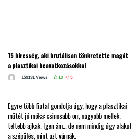
15 híresség, aki brutálisan tönkretette magát
a plasztikai beavatkozásokkal
159191
Views
10
5
Egyre több fiatal gondolja úgy, hogy a plasztikai
műtét jó móka: csinosabb orr, nagyobb mellek,
teltebb ajkak. Igen ám… de nem mindig úgy alakul
a szépülés, mint azt várnák.