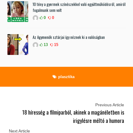
10 tény a gyermek színészekkel való együttműködésről, amiről
fogalmunk sem volt
0
0
Az Agymenők sztárjai így néznek ki a valóságban
13
15
plasztika
Previous Article
18 híresség a filmiparból, akinek a magánéletben is
irigylésre méltó a humora
Next Article