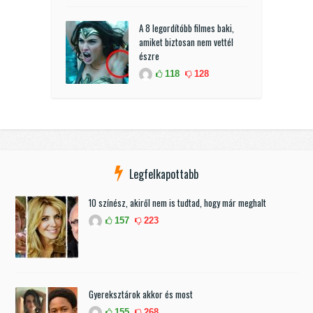
A 8 legordítóbb filmes baki,
amiket biztosan nem vettél
észre
118
128
Legfelkapottabb
10 színész, akiről nem is tudtad, hogy már meghalt
157
223
Gyereksztárok akkor és most
155
268