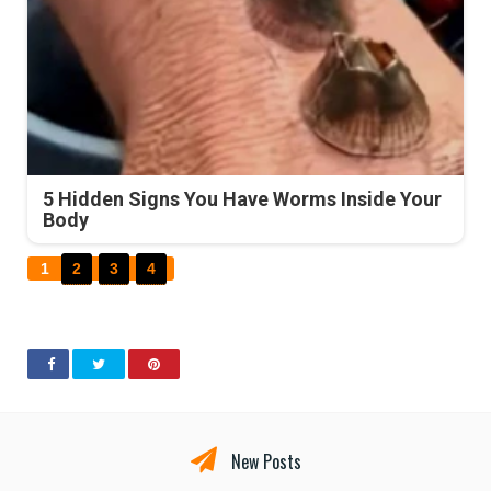
5 Hidden Signs You Have Worms Inside Your
Body
1
2
3
4
New Posts