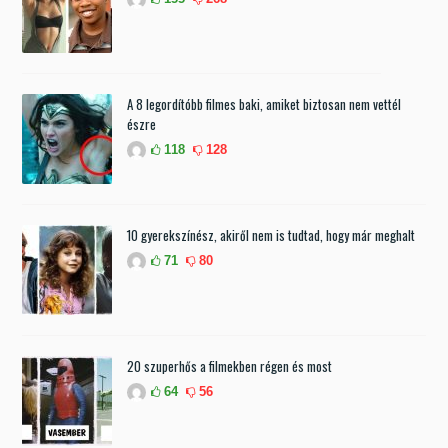
A 8 legordítóbb filmes baki, amiket biztosan nem vettél
észre
118
128
10 gyerekszínész, akiről nem is tudtad, hogy már meghalt
71
80
20 szuperhős a filmekben régen és most
64
56