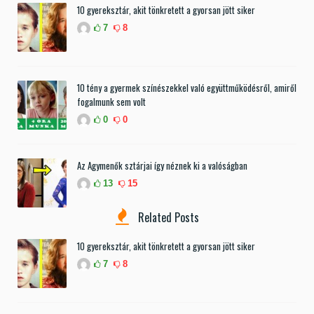
10 gyereksztár, akit tönkretett a gyorsan jött siker
7
8
10 tény a gyermek színészekkel való együttműködésről, amiről
fogalmunk sem volt
0
0
Az Agymenők sztárjai így néznek ki a valóságban
13
15
Related Posts
10 gyereksztár, akit tönkretett a gyorsan jött siker
7
8