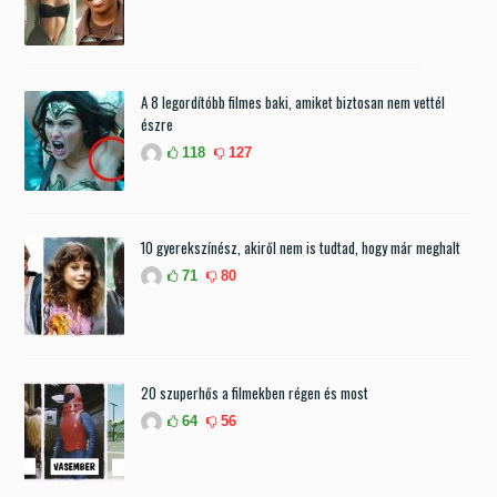
A 8 legordítóbb filmes baki, amiket biztosan nem vettél
észre
118
127
10 gyerekszínész, akiről nem is tudtad, hogy már meghalt
71
80
20 szuperhős a filmekben régen és most
64
56