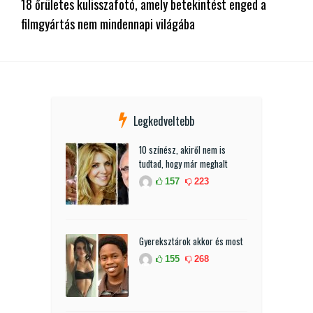
18 őrületes kulisszafotó, amely betekintést enged a
filmgyártás nem mindennapi világába
Legkedveltebb
10 színész, akiről nem is
tudtad, hogy már meghalt
157
223
Gyereksztárok akkor és most
155
268