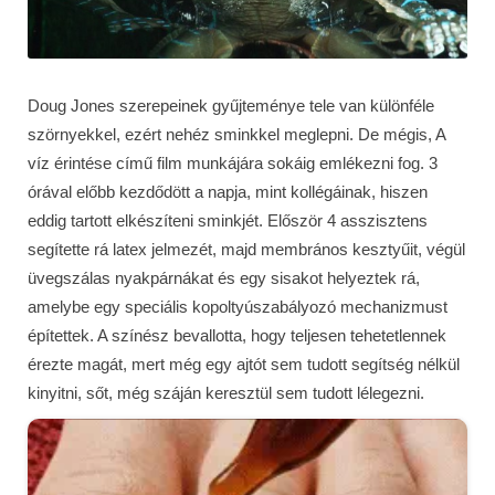
Doug Jones szerepeinek gyűjteménye tele van különféle
szörnyekkel, ezért nehéz sminkkel meglepni. De mégis, A
víz érintése című film munkájára sokáig emlékezni fog. 3
órával előbb kezdődött a napja, mint kollégáinak, hiszen
eddig tartott elkészíteni sminkjét. Először 4 asszisztens
segítette rá latex jelmezét, majd membrános kesztyűit, végül
üvegszálas nyakpárnákat és egy sisakot helyeztek rá,
amelybe egy speciális kopoltyúszabályozó mechanizmust
építettek. A színész bevallotta, hogy teljesen tehetetlennek
érezte magát, mert még egy ajtót sem tudott segítség nélkül
kinyitni, sőt, még száján keresztül sem tudott lélegezni.