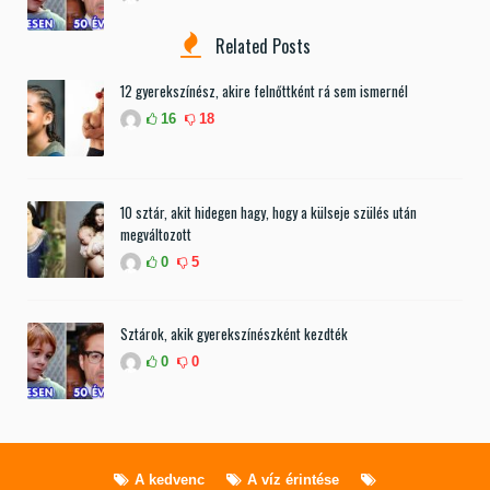
Related Posts
12 gyerekszínész, akire felnőttként rá sem ismernél
16
18
10 sztár, akit hidegen hagy, hogy a külseje szülés után
megváltozott
0
5
Sztárok, akik gyerekszínészként kezdték
0
0
A kedvenc
A víz érintése