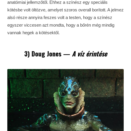
anatómiai jellemzőtől. Ehhez a színész egy speciális
kötésbe volt öltözve, amelyet szoros overall borított. A jelmez
alsó része annyira feszes volt a testen, hogy a színész
egyszer viccesen azt mondta, hogy a bőrén még mindig
vannak hegek a kötésektől.
3) Doug Jones
—
A víz
é
rint
é
se