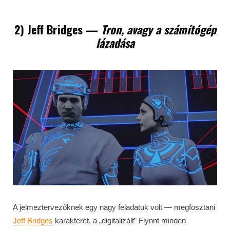
2) Jeff Bridges
—
Tron, avagy a számít
ó
g
é
p
lá
zad
ása
A jelmeztervezőknek egy nagy feladatuk volt — megfosztani
Jeff Bridges
karakterét, a „digitalizált” Flynnt minden