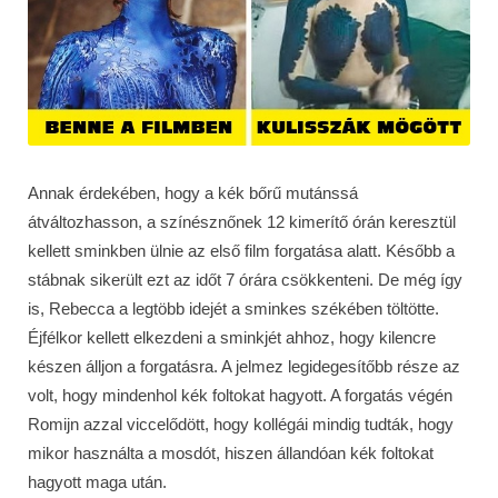
Annak érdekében, hogy a kék bőrű mutánssá
átváltozhasson, a színésznőnek 12 kimerítő órán keresztül
kellett sminkben ülnie az első film forgatása alatt. Később a
stábnak sikerült ezt az időt 7 órára csökkenteni. De még így
is, Rebecca a legtöbb idejét a sminkes székében töltötte.
Éjfélkor kellett elkezdeni a sminkjét ahhoz, hogy kilencre
készen álljon a forgatásra. A jelmez legidegesítőbb része az
volt, hogy mindenhol kék foltokat hagyott. A forgatás végén
Romijn azzal viccelődött, hogy kollégái mindig tudták, hogy
mikor használta a mosdót, hiszen állandóan kék foltokat
hagyott maga után.