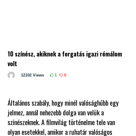
10 színész, akiknek a forgatás igazi rémálom
volt
12102
Views
1
0
Általános szabály, hogy minél valósághűbb egy
jelmez, annál nehezebb dolga van velük a
színészeknek. A filmvilág történelme tele van
olyan esetekkel, amikor a ruhatár valóságos