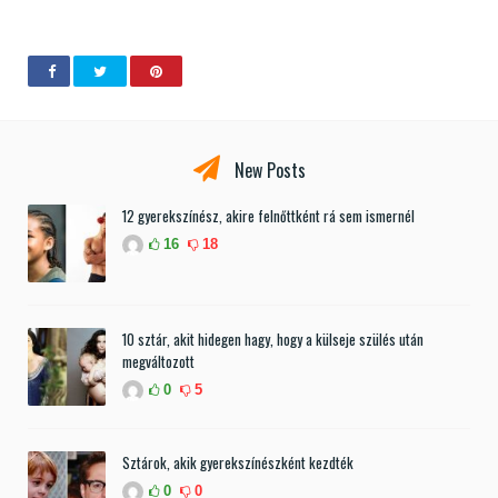
New Posts
12 gyerekszínész, akire felnőttként rá sem ismernél
16
18
10 sztár, akit hidegen hagy, hogy a külseje szülés után
megváltozott
0
5
Sztárok, akik gyerekszínészként kezdték
0
0