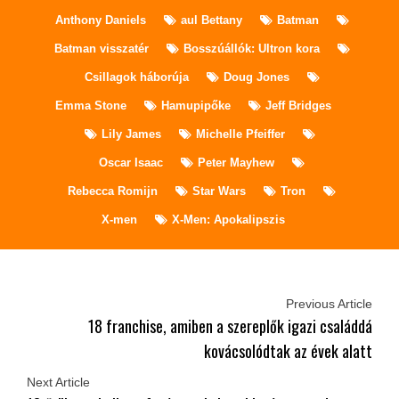
Anthony Daniels
aul Bettany
Batman
Batman visszatér
Bosszúállók: Ultron kora
Csillagok háborúja
Doug Jones
Emma Stone
Hamupipőke
Jeff Bridges
Lily James
Michelle Pfeiffer
Oscar Isaac
Peter Mayhew
Rebecca Romijn
Star Wars
Tron
X-men
X-Men: Apokalipszis
Previous Article
18 franchise, amiben a szereplők igazi családdá
kovácsolódtak az évek alatt
Next Article