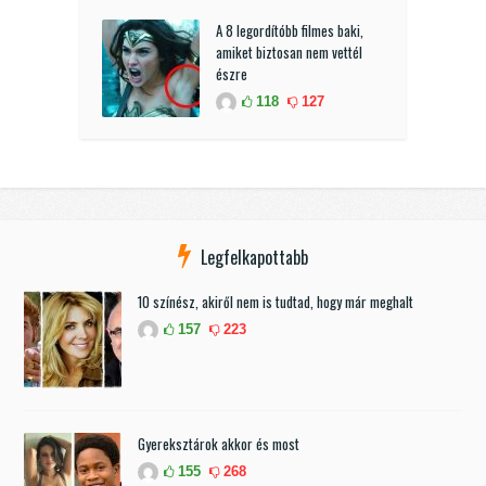
A 8 legordítóbb filmes baki,
amiket biztosan nem vettél
észre
118
127
Legfelkapottabb
10 színész, akiről nem is tudtad, hogy már meghalt
157
223
Gyereksztárok akkor és most
155
268