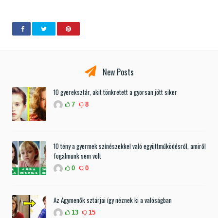
New Posts
10 gyereksztár, akit tönkretett a gyorsan jött siker
7
8
10 tény a gyermek színészekkel való együttműködésről, amiről
fogalmunk sem volt
0
0
Az Agymenők sztárjai így néznek ki a valóságban
13
15