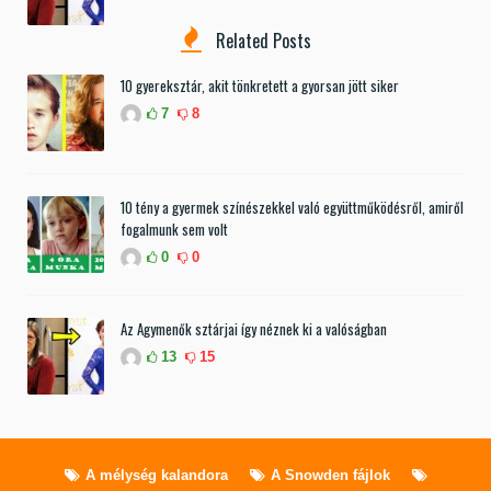
Related Posts
10 gyereksztár, akit tönkretett a gyorsan jött siker
7
8
10 tény a gyermek színészekkel való együttműködésről, amiről
fogalmunk sem volt
0
0
Az Agymenők sztárjai így néznek ki a valóságban
13
15
A mélység kalandora
A Snowden fájlok