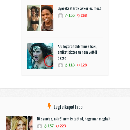
Gyereksztárok akkor és most
155
268
A 8 legordítóbb filmes baki,
amiket biztosan nem vettél
észre
118
128
Legfelkapottabb
10 színész, akiről nem is tudtad, hogy már meghalt
157
223