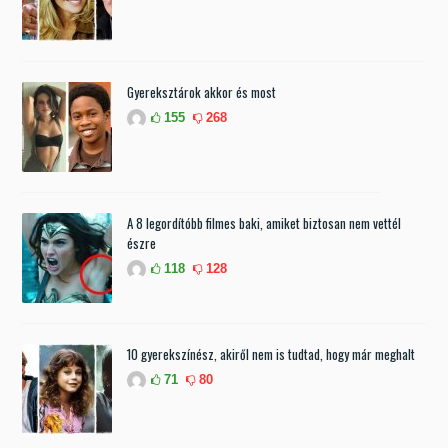
Gyereksztárok akkor és most
155
268
A 8 legordítóbb filmes baki, amiket biztosan nem vettél
észre
118
128
10 gyerekszínész, akiről nem is tudtad, hogy már meghalt
71
80