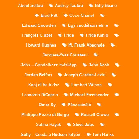
Abdel Sellou
Audrey Tautou
Billy Beane
Brad Pitt
Coco Chanel
Edward Snowden
Egy csodálatos elme
François Cluzet
Frida
Frida Kahlo
Howard Hughes
ifj. Frank Abagnale
Jacques‑Yves Cousteau
Jobs – Gondolkozz másképp
John Nash
Jordan Belfort
Joseph Gordon-Levitt
Kapj el ha tudsz
Lambert Wilson
Leonardo DiCaprio
Michael Fassbender
Omar Sy
Pénzcsináló
Philippe Pozzo di Borgo
Russell Crowe
Salma Hayek
Steve Jobs
Sully – Csoda a Hudson folyón
Tom Hanks