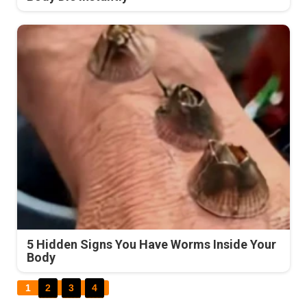
5 Hidden Signs You Have Worms Inside Your
Body
1
2
3
4