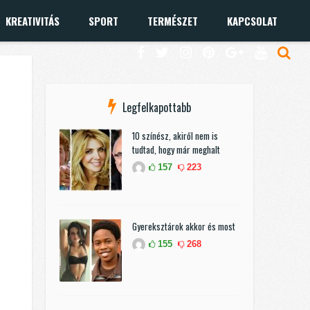
KREATIVITÁS
SPORT
TERMÉSZET
KAPCSOLAT
Legfelkapottabb
10 színész, akiről nem is
tudtad, hogy már meghalt
157
223
Gyereksztárok akkor és most
155
268