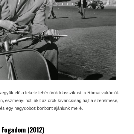
együk elő a fekete fehér örök klasszikust, a Római vakációt.
, eszményi nőt, akit az örök kíváncsiság hajt a szerelmese,
 és egy nagydoboz bonbont ajánlunk mellé.
 Fogadom (2012)