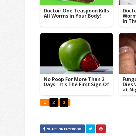
Doctor: One Teaspoon Kills
Doct
All Worms in Your Body!
Worm
In Th
No Poop For More Than 2
Fungu
Days - It's The First Sign Of
Dies 
at Ni
1
2
3
SHARE ON FACEBOOK