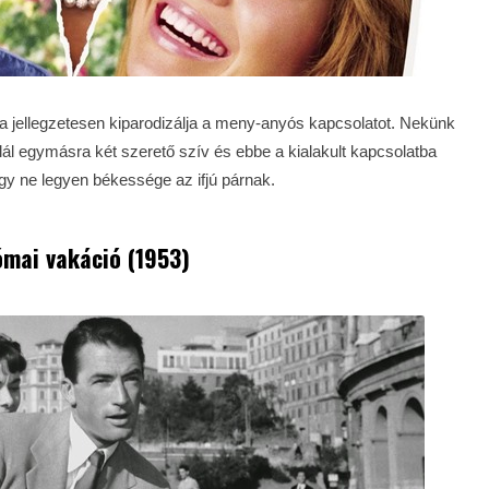
a jellegzetesen kiparodizálja a meny-anyós kapcsolatot. Nekünk
lál egymásra két szerető szív és ebbe a kialakult kapcsolatba
ogy ne legyen békessége az ifjú párnak.
ómai vakáció (1953)