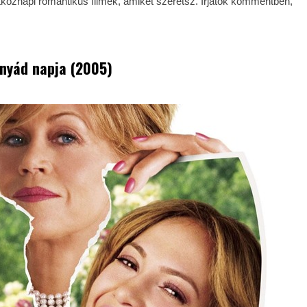
öznapi romantikus filmek, amiket szeretsz. Írjatok kommentben,
Anyád napja (2005)