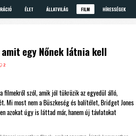
IRÁCIÓ
ÉLET
ÁLLATVILÁG
FILM
HÍRESSÉGEK
 amit egy Nőnek látnia kell
2
a filmekről szól, amik jól tükrözik az egyedül álló,
ét. Mi most nem a Büszkeség és balítélet, Bridget Jones
zen azokat úgy is láttad már, hanem új távlatokat