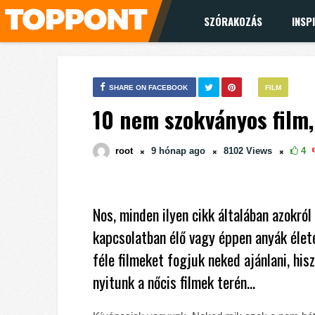
SZÓRAKOZÁS
INSP
SHARE ON FACEBOOK
FILM
10 nem szokványos film,
root
9 hónap
ago
8102
Views
4
Nos, minden ilyen cikk általában azokról 
kapcsolatban élő vagy éppen anyák élet
féle filmeket fogjuk neked ajánlani, his
nyitunk a nőcis filmek terén…