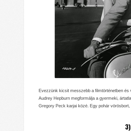
Evezzünk kicsit messzebb a filmtörténetben és v
Audrey Hepburn megformálja a gyermeki, ártatlan
Gregory Peck karjai közé. Egy pohár vörösbort,
3)