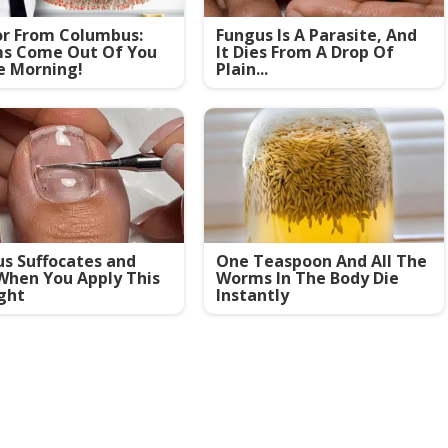
or From Columbus:
Fungus Is A Parasite, And
s Come Out Of You
It Dies From A Drop Of
e Morning!
Plain...
s Suffocates and
One Teaspoon And All The
When You Apply This
Worms In The Body Die
ght
Instantly