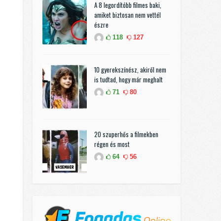
A 8 legordítóbb filmes baki,
amiket biztosan nem vettél
észre
118
127
10 gyerekszínész, akiről nem
is tudtad, hogy már meghalt
71
80
20 szuperhős a filmekben
régen és most
64
56