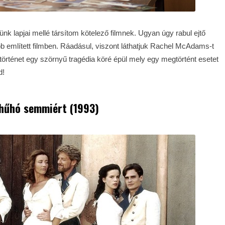
nk lapjai mellé társítom kötelező filmnek. Ugyan úgy rabul ejtő
bb említett filmben. Ráadásul, viszont láthatjuk Rachel McAdams-t
történet egy szörnyű tragédia köré épül mely egy megtörtént esetet
d!
hűhó semmiért (1993)