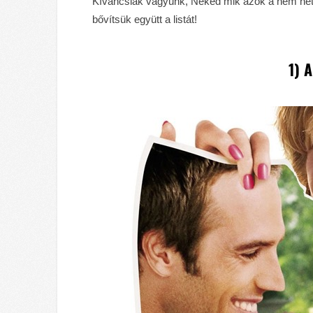
Kíváncsiak vagyunk, Neked mik azok a nem hétk
bővítsük együtt a listát!
1) 