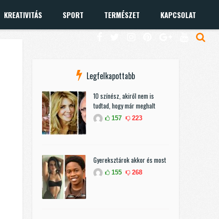
KREATIVITÁS
SPORT
TERMÉSZET
KAPCSOLAT
Legfelkapottabb
10 színész, akiről nem is
tudtad, hogy már meghalt
157
223
Gyereksztárok akkor és most
155
268