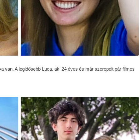
ya van. A legidősebb Luca, aki 24 éves és már szerepelt pár filmes