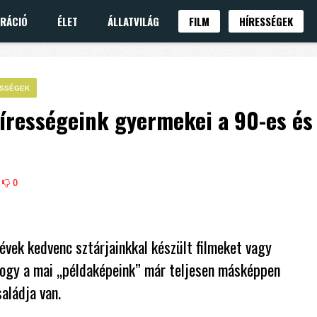
IRÁCIÓ
ÉLET
ÁLLATVILÁG
FILM
HÍRESSÉGEK
ESSÉGEK
hírességeink gyermekei a 90-es és
0
vek kedvenc sztárjainkkal készült filmeket vagy
hogy a mai „példaképeink” már teljesen másképpen
aládja van.