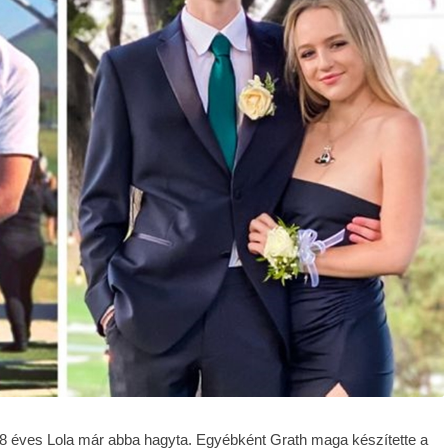
18 éves Lola már abba hagyta. Egyébként Grath maga készítette a