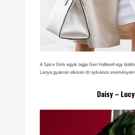
A Spice Girls egyik tagja Geri Halliwell egy bol
Lánya gyakran elkíséri őt nyilvános eseményekr
Daisy – Lucy