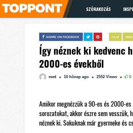
SZÓRAKOZÁS
INSP
SHARE ON FACEBOOK
FILM
HÍR
Így néznek ki kedvenc 
2000-es évekből
root
10 hónap
ago
2552
Views
0
Amikor megnézzük a 90-es és 2000-es é
sorozatokat, akkor észre sem vesszük, 
néznek ki. Sokuknak már gyermeke és cs