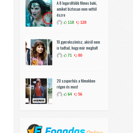
A 8 legordítóbb filmes baki,
amiket biztosan nem vettél
észre
118
128
10 gyerekszínész, akiről nem
is tudtad, hogy már meghalt
71
80
20 szuperhős a filmekben
régen és most
64
56