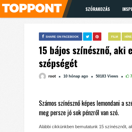
SZÓRAKOZÁS
INSP
SHARE ON FACEBOOK
FILM
HÍR
15 bájos színésznő, aki
szépségét
root
10 hónap
ago
50183
Views
Számos színésznő képes lemondani a szép
meg persze jó sok pénzről van szó.
Alábbi cikkünkben bemutatunk 15 színésznőt, aki