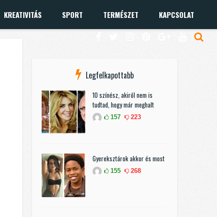
KREATIVITÁS
SPORT
TERMÉSZET
KAPCSOLAT
Legfelkapottabb
10 színész, akiről nem is
tudtad, hogy már meghalt
157
223
Gyereksztárok akkor és most
155
268