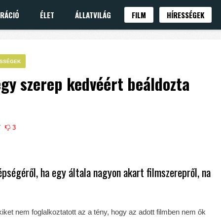
IRÁCIÓ
ÉLET
ÁLLATVILÁG
FILM
HÍRESSÉGEK
ESSÉGEK
 egy szerep kedvéért beáldozta
7
3
ségéről, ha egy általa nagyon akart filmszerepről, na
ket nem foglalkoztatott az a tény, hogy az adott filmben nem ők