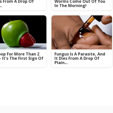
es From A Drop Of
Worms Come Out Of You
..
In The Morning!
op For More Than 2
Fungus Is A Parasite, And
- It's The First Sign Of
It Dies From A Drop Of
Plain...