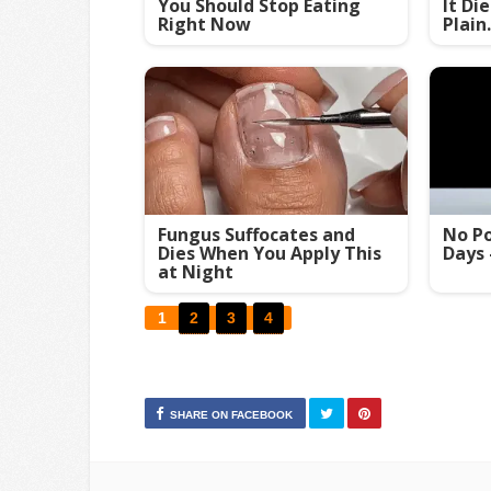
You Should Stop Eating
It Di
Right Now
Plain.
Fungus Suffocates and
No Po
Dies When You Apply This
Days 
at Night
1
2
3
4
SHARE ON FACEBOOK