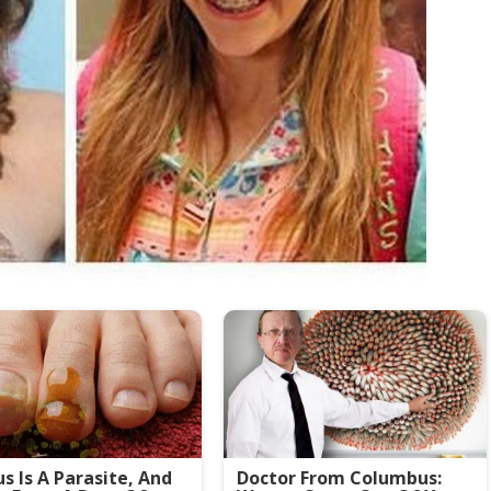
s Is A Parasite, And
Doctor From Columbus: