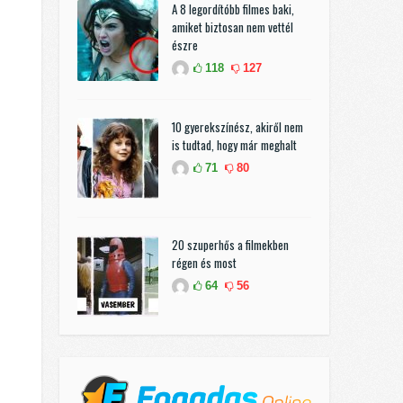
A 8 legordítóbb filmes baki,
amiket biztosan nem vettél
észre
118
127
10 gyerekszínész, akiről nem
is tudtad, hogy már meghalt
71
80
20 szuperhős a filmekben
régen és most
64
56