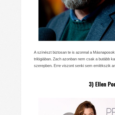
A színészt biztosan te is azonnal a Másnaposok v
trilógiában. Zach azonban nem csak a butább kar
szerepben. Erre viszont senki sem emlékszik ann
3) Ellen P