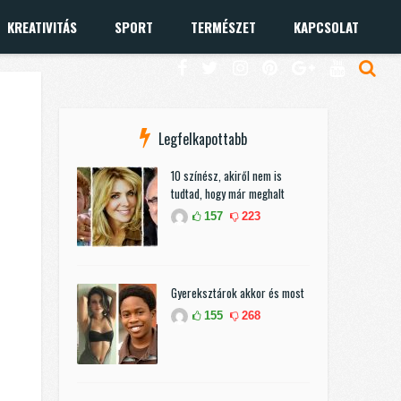
KREATIVITÁS
SPORT
TERMÉSZET
KAPCSOLAT
Legfelkapottabb
10 színész, akiről nem is
tudtad, hogy már meghalt
157
223
Gyereksztárok akkor és most
155
268