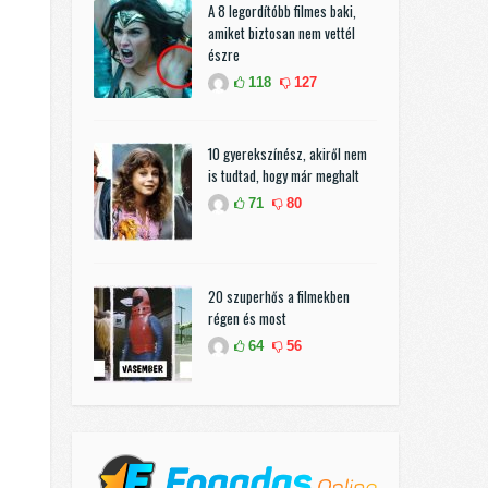
A 8 legordítóbb filmes baki,
amiket biztosan nem vettél
észre
118
127
10 gyerekszínész, akiről nem
is tudtad, hogy már meghalt
71
80
20 szuperhős a filmekben
régen és most
64
56