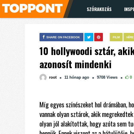
SZÓRAKOZÁS
INSP
SHARE ON FACEBOOK
FILM
HÍR
10 hollywoodi sztár, ak
azonosít mindenki
root
11 hónap
ago
9708
Views
0
Míg egyes színészeket hol drámában, ho
vannak olyan sztárok, akik megrekedtek 
olyan jól alakítottak, hogy azóta sem t
bennük. Ennek viszont az a hátulütője, h