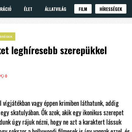
IRÁCIÓ
ÉLET
ÁLLATVILÁG
FILM
HÍRESSÉGEK
ESSÉGEK
iket leghíresebb szerepükkel
0
l vígjátékban vagy éppen krimiben láthatunk, addig
egy skatulyában. Ők azok, akik egy ikonikus szerepet
udunk úgy rájuk nézni, hogy ne azt a karaktert lássuk
ogy sokszor a hollywoodi filmesek is így vannak ezzel, és