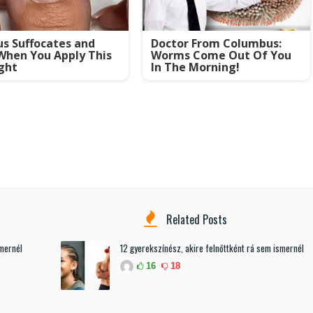
s Suffocates and
Doctor From Columbus:
When You Apply This
Worms Come Out Of You
ght
In The Morning!
Related Posts
smernél
12 gyerekszínész, akire felnőttként rá sem ismernél
16
18