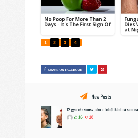
No Poop For More Than 2
Fungu
Days - It's The First Sign Of
Dies 
at Ni
1
2
3
4
SHARE ON FACEBOOK
New Posts
12 gyerekszínész, akire felnőttként rá sem i
16
18