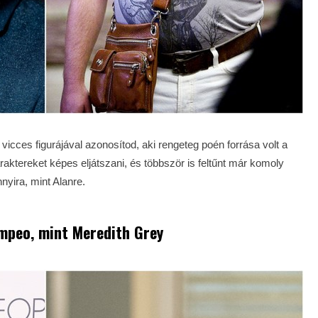
icces figurájával azonosítod, aki rengeteg poén forrása volt a
aktereket képes eljátszani, és többször is feltűnt már komoly
yira, mint Alanre.
ompeo, mint Meredith Grey