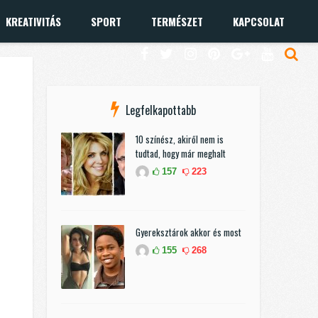
KREATIVITÁS
SPORT
TERMÉSZET
KAPCSOLAT
Legfelkapottabb
10 színész, akiről nem is
tudtad, hogy már meghalt
157
223
Gyereksztárok akkor és most
155
268