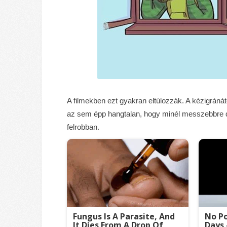
A filmekben ezt gyakran eltúlozzák. A kézigrán
az sem épp hangtalan, hogy minél messzebbre 
felrobban.
Fungus Is A Parasite, And
No Po
It Dies From A Drop Of
Days 