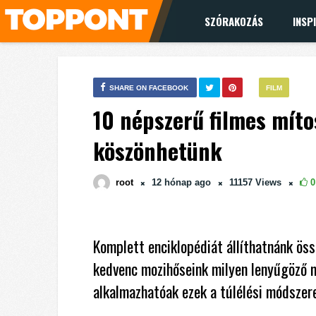
SZÓRAKOZÁS
INSP
SHARE ON FACEBOOK
FILM
10 népszerű filmes míto
köszönhetünk
root
12 hónap
ago
11157
Views
0
Komplett enciklopédiát állíthatnánk ös
kedvenc mozihőseink milyen lenyűgöző m
alkalmazhatóak ezek a túlélési módszer