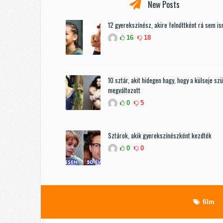
New Posts
12 gyerekszínész, akire felnőttként rá sem i
16
18
10 sztár, akit hidegen hagy, hogy a külseje sz
megváltozott
0
5
Sztárok, akik gyerekszínészként kezdték
0
0
film