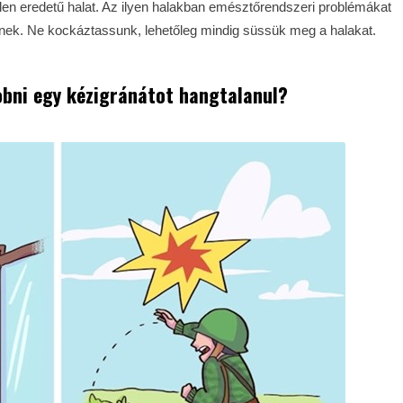
en eredetű halat. Az ilyen halakban emésztőrendszeri problémákat
ek. Ne kockáztassunk, lehetőleg mindig süssük meg a halakat.
obni egy kézigránátot hangtalanul?