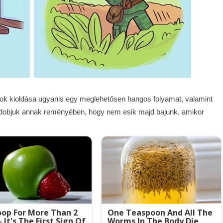
átok kioldása ugyanis egy meglehetősen hangos folyamat, valamint
dobjuk annak reményében, hogy nem esik majd bajunk, amikor
op For More Than 2
One Teaspoon And All The
- It's The First Sign Of
Worms In The Body Die