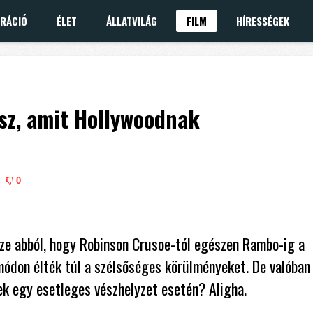
IRÁCIÓ
ÉLET
ÁLLATVILÁG
FILM
HÍRESSÉGEK
sz, amit Hollywoodnak
0
sze abból, hogy Robinson Crusoe-tól egészen Rambo-ig a
ódon élték túl a szélsőséges körülményeket. De valóban
ek egy esetleges vészhelyzet esetén? Aligha.