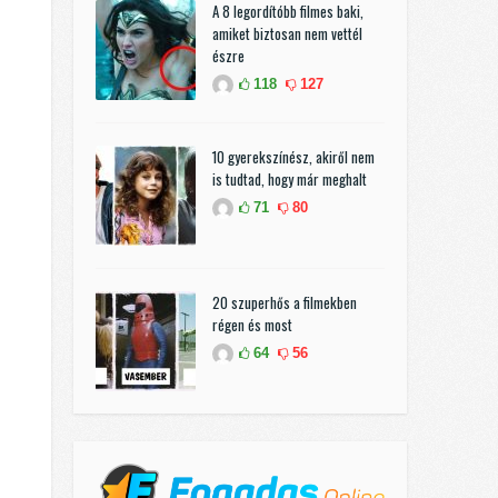
A 8 legordítóbb filmes baki,
amiket biztosan nem vettél
észre
118
127
10 gyerekszínész, akiről nem
is tudtad, hogy már meghalt
71
80
20 szuperhős a filmekben
régen és most
64
56