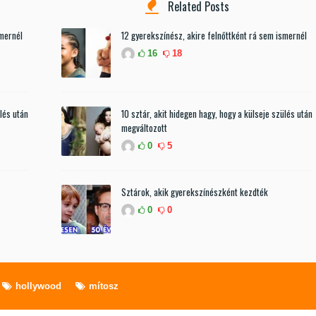
Related Posts
smernél
12 gyerekszínész, akire felnőttként rá sem ismernél
16
18
ülés után
10 sztár, akit hidegen hagy, hogy a külseje szülés után
megváltozott
0
5
Sztárok, akik gyerekszínészként kezdték
0
0
hollywood
mítosz