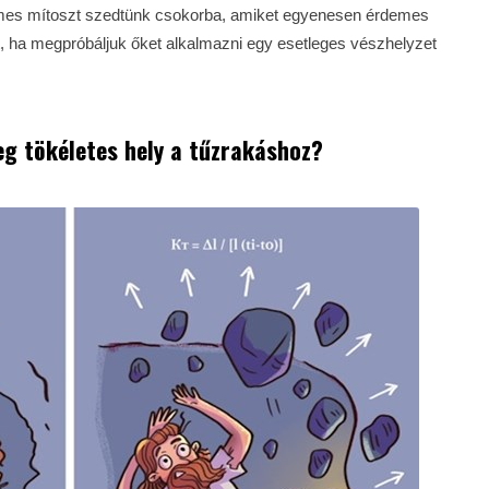
filmes mítoszt szedtünk csokorba, amiket egyenesen érdemes
t, ha megpróbáljuk őket alkalmazni egy esetleges vészhelyzet
eg tökéletes hely a tűzrakáshoz?