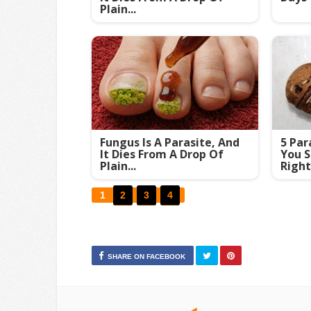
Plain...
Fungus Is A Parasite, And
5 Par
It Dies From A Drop Of
You S
Plain...
Righ
1
2
3
4
SHARE ON FACEBOOK