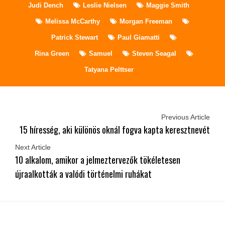
Judi Dench
Leslie Nielsen
Maggie Smith
Melissa McCarthy
Morgan Freeman
Patrick Stewart
Paul Giamatti
Rina Green
Samuel
Steven Seagal
Tatyana Pelttser
Previous Article
15 híresség, aki különös oknál fogva kapta keresztnevét
Next Article
10 alkalom, amikor a jelmeztervezők tökéletesen
újraalkották a valódi történelmi ruhákat