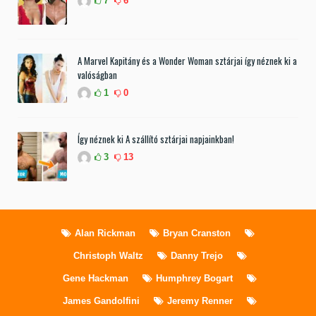
7
6
A Marvel Kapitány és a Wonder Woman sztárjai így néznek ki a
valóságban
1
0
Így néznek ki A szállító sztárjai napjainkban!
3
13
Alan Rickman
Bryan Cranston
Christoph Waltz
Danny Trejo
Gene Hackman
Humphrey Bogart
James Gandolfini
Jeremy Renner