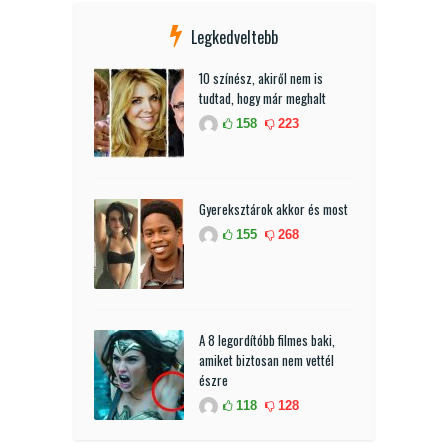
Legkedveltebb
10 színész, akiről nem is
tudtad, hogy már meghalt
158
223
Gyereksztárok akkor és most
155
268
A 8 legordítóbb filmes baki,
amiket biztosan nem vettél
észre
118
128