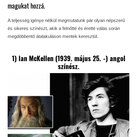
magukat hozzá.
A teljesség igénye nélkül megmutatunk pár olyan népszerű
és sikeres színészt, akik a felnőtté és éretté válás során
megdöbbentő átalakuláson mentek keresztül.
1) Ian McKellen (1939. május 25. -) angol
színész.