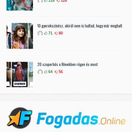
118
128
10 gyerekszínész, akiről nem is tudtad, hogy már meghalt
71
80
20 szuperhős a filmekben régen és most
64
56