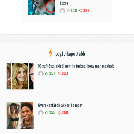
észre
118
127
Legfelkapottabb
10 színész, akiről nem is tudtad, hogy már meghalt
157
223
Gyereksztárok akkor és most
155
268