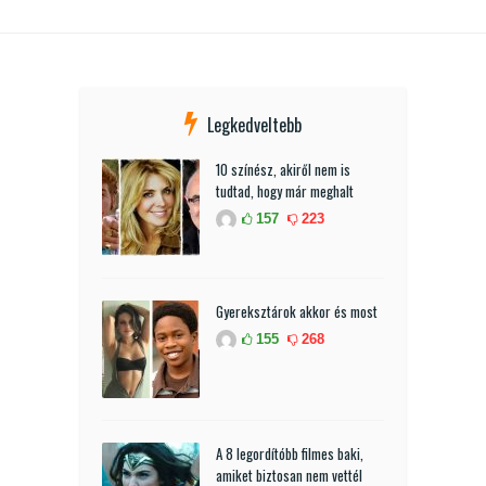
Legkedveltebb
10 színész, akiről nem is
tudtad, hogy már meghalt
157
223
Gyereksztárok akkor és most
155
268
A 8 legordítóbb filmes baki,
amiket biztosan nem vettél