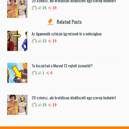
20 színész, aki brutálisan átváltozott egy szerep kedvéért
15
19
Related Posts
Az Agymenők sztárjai így néznek ki a valóságban
13
15
Te kiszúrtad a Marvel 13 rejtett üzenetét?
1
0
20 színész, aki brutálisan átváltozott egy szerep kedvéért
15
19