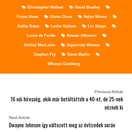
Christopher Walken
David Bradley
Fiona Shaw
Glenn Close
Helen Mirren
Kathy Bates
Leslie Nielsen
Lin Shaye
Louis de Funès
Rowan Atkinson
Shirley MacLaine
Sigourney Weaver
Stephen Fry
Steve Martin
Whoopi Goldberg
Previous Article
16 női híresség, akik már betöltötték a 40-et, de 25-nek
néznek ki
Next Article
Dwayne Johnson így változott meg az évtizedek során