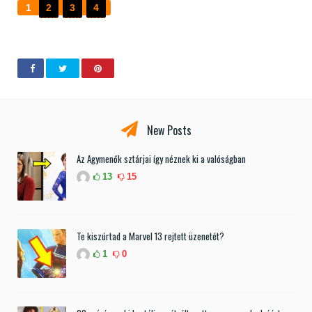
1
2
3
4
New Posts
Az Agymenők sztárjai így néznek ki a valóságban
13
15
Te kiszúrtad a Marvel 13 rejtett üzenetét?
1
0