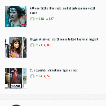
A 8 legordítóbb filmes baki, amiket biztosan nem vettél
észre
118
127
10 gyerekszínész, akiről nem is tudtad, hogy már meghalt
71
80
20 szuperhős a filmekben régen és most
64
56