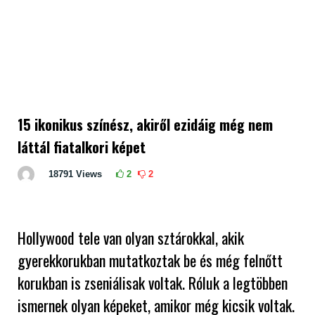
15 ikonikus színész, akiről ezidáig még nem
láttál fiatalkori képet
18791
Views
2
2
Hollywood tele van olyan sztárokkal, akik
gyerekkorukban mutatkoztak be és még felnőtt
korukban is zseniálisak voltak. Róluk a legtöbben
ismernek olyan képeket, amikor még kicsik voltak.