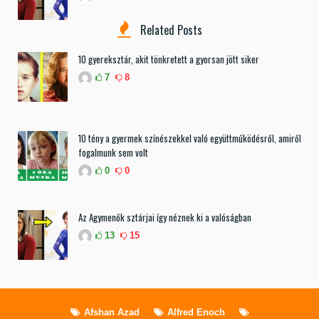
Related Posts
10 gyereksztár, akit tönkretett a gyorsan jött siker
7
8
10 tény a gyermek színészekkel való együttműködésről, amiről
fogalmunk sem volt
0
0
Az Agymenők sztárjai így néznek ki a valóságban
13
15
Afshan Azad
Alfred Enoch