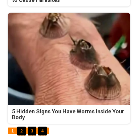
5 Hidden Signs You Have Worms Inside Your
Body
1
2
3
4