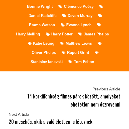
Bonnie Wright
Clémence Poésy
Daniel Radcliffe
Devon Murray
Emma Watson
Evanna Lynch
Harry Melling
Harry Potter
James Phelps
Katie Leung
Matthew Lewis
Oliver Phelps
Rupert Grint
Stanislav Ianevski
Tom Felton
Previous Article
14 korkülönbség filmes párok között, amelyeket
lehetetlen nem észrevenni
Next Article
20 mesehős, akik a való életben is léteznek