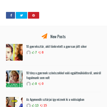
New Posts
10 gyereksztár, akit tönkretett a gyorsan jött siker
7
8
10 tény a gyermek színészekkel való együttműködésről, amiről
fogalmunk sem volt
0
0
Az Agymenők sztárjai így néznek ki a valóságban
13
15