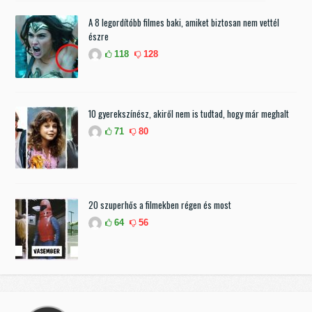
A 8 legordítóbb filmes baki, amiket biztosan nem vettél
észre
118
128
10 gyerekszínész, akiről nem is tudtad, hogy már meghalt
71
80
20 szuperhős a filmekben régen és most
64
56