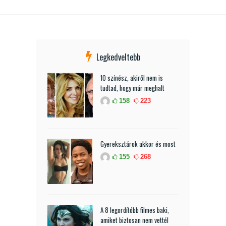
Legkedveltebb
10 színész, akiről nem is
tudtad, hogy már meghalt
158
223
Gyereksztárok akkor és most
155
268
A 8 legordítóbb filmes baki,
amiket biztosan nem vettél