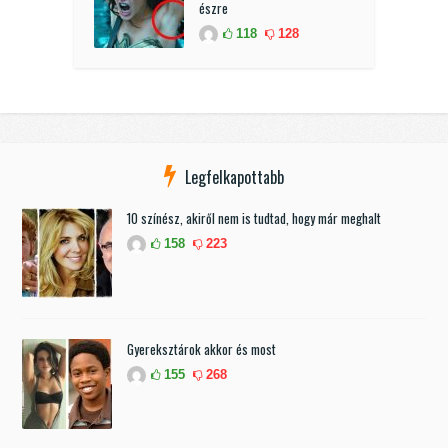
észre
118
128
Legfelkapottabb
10 színész, akiről nem is tudtad, hogy már meghalt
158
223
Gyereksztárok akkor és most
155
268