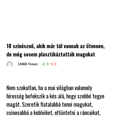
18 színésznő, akik már túl vannak az ötvenen,
de még sosem plasztikáztatták magukat
14468
Views
3
1
Nem szokatlan, ha a mai világban valamely
híresség befekszik a kés alá, hogy szebbé tegye
magát. Szeretik fiatalabbá tenni magukat,
csinosabbá a kebleiket, eltüntetni a ráncaikat,