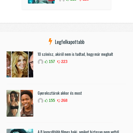
Legfelkapottabb
10 színész, akiről nem is tudtad, hogy már meghalt
157
223
Gyereksztárok akkor és most
155
268
A 8 legordítóbb filmes baki, amiket biztosan nem vettél