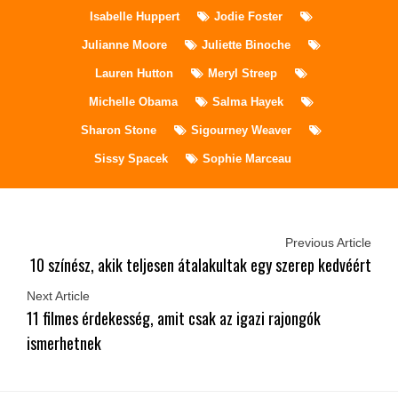
Isabelle Huppert
Jodie Foster
Julianne Moore
Juliette Binoche
Lauren Hutton
Meryl Streep
Michelle Obama
Salma Hayek
Sharon Stone
Sigourney Weaver
Sissy Spacek
Sophie Marceau
Previous Article
10 színész, akik teljesen átalakultak egy szerep kedvéért
Next Article
11 filmes érdekesség, amit csak az igazi rajongók
ismerhetnek