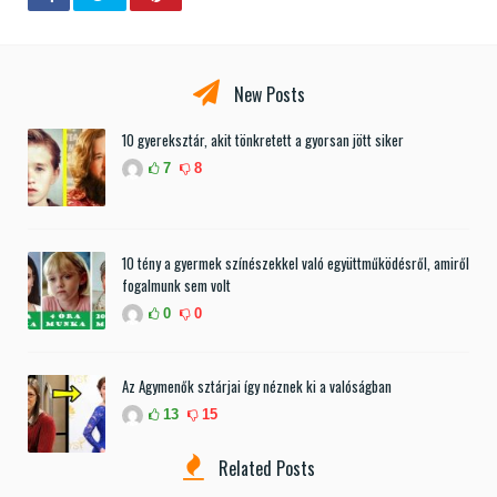
New Posts
10 gyereksztár, akit tönkretett a gyorsan jött siker
7
8
10 tény a gyermek színészekkel való együttműködésről, amiről
fogalmunk sem volt
0
0
Az Agymenők sztárjai így néznek ki a valóságban
13
15
Related Posts