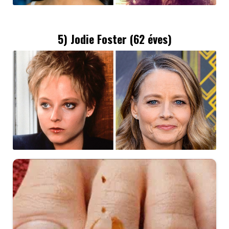
5) Jodie Foster (62 éves)