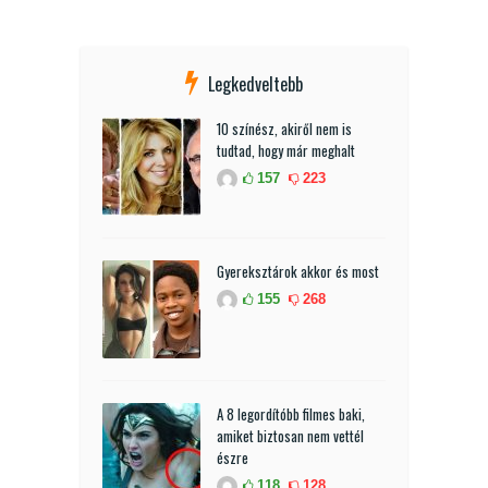
Legkedveltebb
10 színész, akiről nem is
tudtad, hogy már meghalt
157
223
Gyereksztárok akkor és most
155
268
A 8 legordítóbb filmes baki,
amiket biztosan nem vettél
észre
118
128