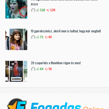
észre
118
128
10 gyerekszínész, akiről nem is tudtad, hogy már meghalt
71
80
20 szuperhős a filmekben régen és most
64
56