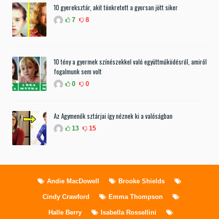
10 gyereksztár, akit tönkretett a gyorsan jött siker
7
8
10 tény a gyermek színészekkel való együttműködésről, amiről
fogalmunk sem volt
0
0
Az Agymenők sztárjai így néznek ki a valóságban
13
15
Andie MacDowell
Brooke Shields
Cindy Crawford
Emma Thompson
Halle Berry
Isabella Rossellini