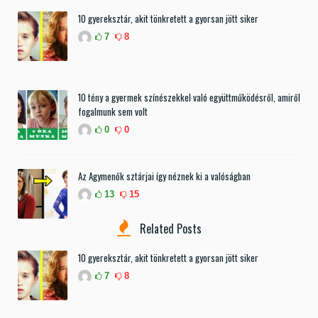
10 gyereksztár, akit tönkretett a gyorsan jött siker
7
8
10 tény a gyermek színészekkel való együttműködésről, amiről
fogalmunk sem volt
0
0
Az Agymenők sztárjai így néznek ki a valóságban
13
15
Related Posts
10 gyereksztár, akit tönkretett a gyorsan jött siker
7
8