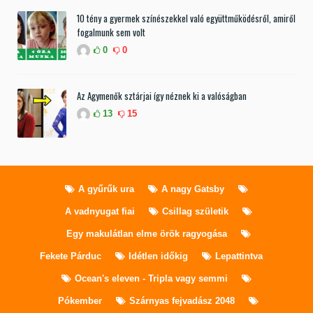
10 tény a gyermek színészekkel való együttműködésről, amiről
fogalmunk sem volt
0
0
Az Agymenők sztárjai így néznek ki a valóságban
13
15
A gyűrűk ura
A nagy Gatsby
A vadnyugat fiai
Csillag születik
Egy makulátlan elme örök ragyogása
Fekete Párduc
Idétlen időkig
Lepattintva
Ocean's eleven - Tripla vagy semmi
Pókember
Szárnyas fejvadász 2048