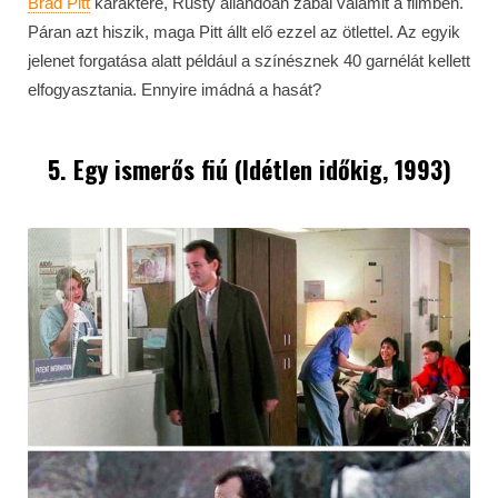
Brad Pitt
karaktere, Rusty állandóan zabál valamit a filmben.
Páran azt hiszik, maga Pitt állt elő ezzel az ötlettel. Az egyik
jelenet forgatása alatt például a színésznek 40 garnélát kellett
elfogyasztania. Ennyire imádná a hasát?
5. Egy ismerős fiú (Idétlen időkig, 1993)