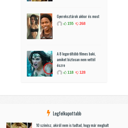
Gyereksztárok akkor és most
155
268
A 8 legordítóbb filmes baki,
amiket biztosan nem vettél
észre
118
128
Legfelkapottabb
10 színész, akiről nem is tudtad, hogy már meghalt