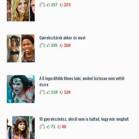
157
223
Gyereksztárok akkor és most
155
268
A 8 legordítóbb filmes baki, amiket biztosan nem vettél
észre
118
128
10 gyerekszínész, akiről nem is tudtad, hogy már meghalt
71
80