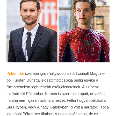
Pókember
szerepe igazi hollywoodi sztárt csinált Maguire-
ből, Kirsten Dunsttal elcsattintott csókja pedig egyike a
filmtörténelem leghíresebb csókjeleneteinek. A színész
további két Pókember-filmben is szerepet kapott, de azóta
mintha nem igazán találná a helyét. Feltűnt ugyan például a
Sin Cityben, vagy A nagy Gatsbyben (ő volt a narrátor), sőt a
legutóbbi Pókember filmben is nosztalgiázhatott, de ez