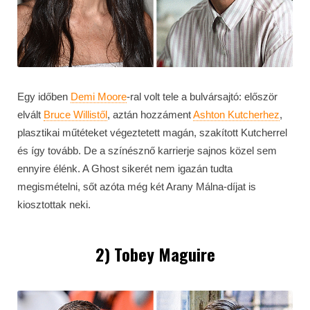
Egy időben
Demi Moore
-ral volt tele a bulvársajtó: először
elvált
Bruce Willistől
, aztán hozzáment
Ashton Kutcherhez
,
plasztikai műtéteket végeztetett magán, szakított Kutcherrel
és így tovább. De a színésznő karrierje sajnos közel sem
ennyire élénk. A Ghost sikerét nem igazán tudta
megismételni, sőt azóta még két Arany Málna-díjat is
kiosztottak neki.
2) Tobey Maguire