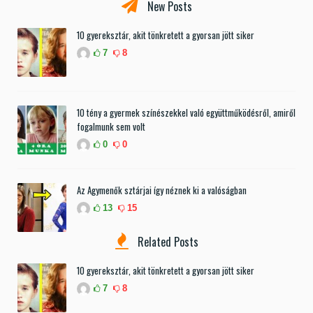
New Posts
10 gyereksztár, akit tönkretett a gyorsan jött siker
7
8
10 tény a gyermek színészekkel való együttműködésről, amiről
fogalmunk sem volt
0
0
Az Agymenők sztárjai így néznek ki a valóságban
13
15
Related Posts
10 gyereksztár, akit tönkretett a gyorsan jött siker
7
8