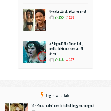
Gyereksztárok akkor és most
155
268
A 8 legordítóbb filmes baki,
amiket biztosan nem vettél
észre
118
127
Legfelkapottabb
10 színész, akiről nem is tudtad, hogy már meghalt