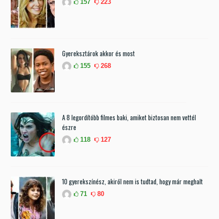
157
223
Gyereksztárok akkor és most
155
268
A 8 legordítóbb filmes baki, amiket biztosan nem vettél
észre
118
127
10 gyerekszínész, akiről nem is tudtad, hogy már meghalt
71
80