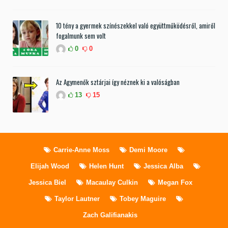
10 tény a gyermek színészekkel való együttműködésről, amiről
fogalmunk sem volt
0
0
Az Agymenők sztárjai így néznek ki a valóságban
13
15
Carrie-Anne Moss
Demi Moore
Elijah Wood
Helen Hunt
Jessica Alba
Jessica Biel
Macaulay Culkin
Megan Fox
Taylor Lautner
Tobey Maguire
Zach Galifianakis