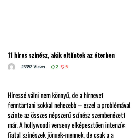
11 híres színész, akik eltűntek az éterben
23352
Views
2
5
Híressé válni nem könnyű, de a hírnevet
fenntartani sokkal nehezebb – ezzel a problémával
szinte az összes népszerű színész szembenézett
már. A hollywoodi verseny elképesztően intenzív:
fiatal színészek jönnek-mennek, de csak a a