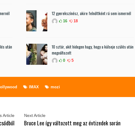
smernél
12 gyerekszínész, akire felnőttként rá sem ismernél
16
18
ülés után
10 sztár, akit hidegen hagy, hogy a külseje szülés után
megváltozott
0
5
ollywood
IMAX
mozi
 Article
Next Article
 csődből
Bruce Lee így változott meg az évtizedek során