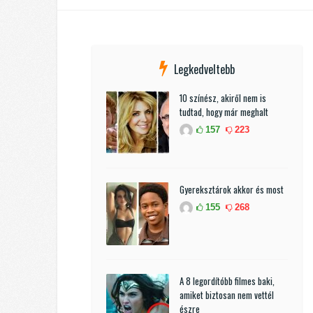
Legkedveltebb
10 színész, akiről nem is
tudtad, hogy már meghalt
157
223
Gyereksztárok akkor és most
155
268
A 8 legordítóbb filmes baki,
amiket biztosan nem vettél
észre