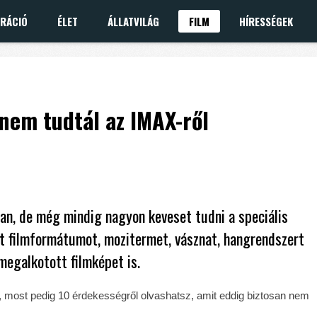
IRÁCIÓ
ÉLET
ÁLLATVILÁG
FILM
HÍRESSÉGEK
nem tudtál az IMAX-ről
n, de még mindig nagyon keveset tudni a speciális
nt filmformátumot, mozitermet, vásznat, hangrendszert
megalkotott filmképet is.
 most pedig 10 érdekességről olvashatsz, amit eddig biztosan nem