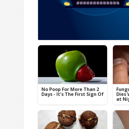
No Poop For More Than 2
Fungu
Days - It's The First Sign Of
Dies 
at Ni