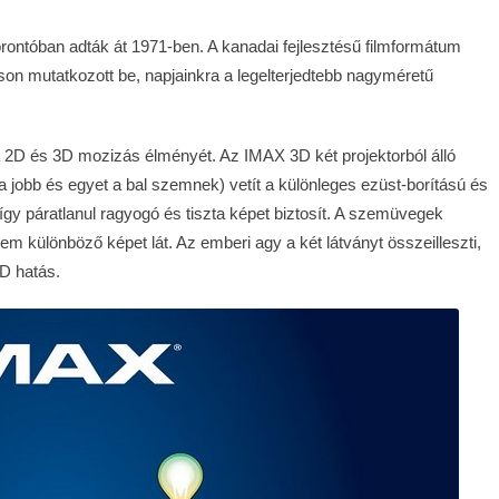
rontóban adták át 1971-ben. A kanadai fejlesztésű filmformátum
áson mutatkozott be, napjainkra a legelterjedtebb nagyméretű
a 2D és 3D mozizás élményét. Az IMAX 3D két projektorból álló
a jobb és egyet a bal szemnek) vetít a különleges ezüst-borítású és
y páratlanul ragyogó és tiszta képet biztosít. A szemüvegek
zem különböző képet lát. Az emberi agy a két látványt összeilleszti,
D hatás.