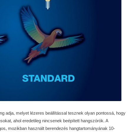
 adja, melyet lézeres beállítással tesznek olyan pontossá, hogy
tusokat, ahol eredetileg nincsenek beépített hangszórók. A
agos, mozikban használt berendezés hangtartományának 10-