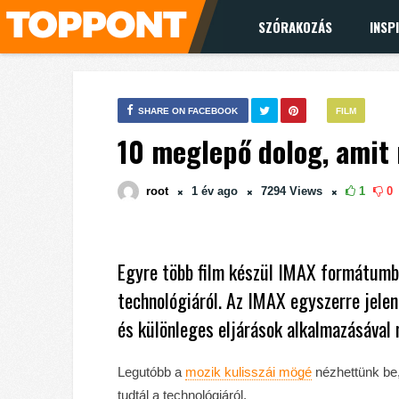
SZÓRAKOZÁS
INSP
SHARE ON FACEBOOK
FILM
10 meglepő dolog, amit 
root
1 év
ago
7294
Views
1
0
Egyre több film készül IMAX formátumba
technológiáról. Az IMAX egyszerre jele
és különleges eljárások alkalmazásával 
Legutóbb a
mozik kulisszái mögé
nézhettünk be,
tudtál a technológiáról.