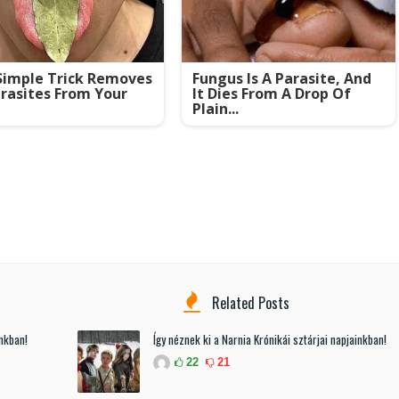
Simple Trick Removes
Fungus Is A Parasite, And
arasites From Your
It Dies From A Drop Of
Plain...
Related Posts
inkban!
Így néznek ki a Narnia Krónikái sztárjai napjainkban!
22
21