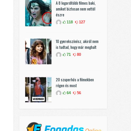
A 8 legordítóbb filmes baki,
amiket biztosan nem vettél
észre
118
127
10 gyerekszínész, akiről nem
is tudtad, hogy már meghalt
71
80
20 szuperhős a filmekben
régen és most
64
56