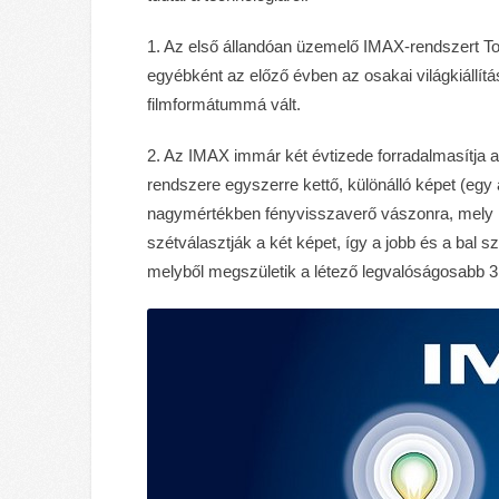
1. Az első állandóan üzemelő IMAX-rendszert To
egyébként az előző évben az osakai világkiállít
filmformátummá vált.
2. Az IMAX immár két évtizede forradalmasítja 
rendszere egyszerre kettő, különálló képet (egy 
nagymértékben fényvisszaverő vászonra, mely íg
szétválasztják a két képet, így a jobb és a bal s
melyből megszületik a létező legvalóságosabb 3