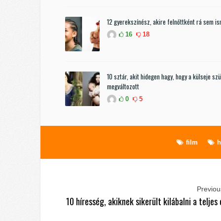
12 gyerekszínész, akire felnőttként rá sem i
16
18
10 sztár, akit hidegen hagy, hogy a külseje sz
megváltozott
0
5
film
h
Previous
10 híresség, akiknek sikerült kilábalni a teljes