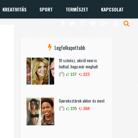
KREATIVITÁS
SPORT
TERMÉSZET
KAPCSOLAT
Legfelkapottabb
10 színész, akiről nem is
tudtad, hogy már meghalt
157
223
Gyereksztárok akkor és most
155
268