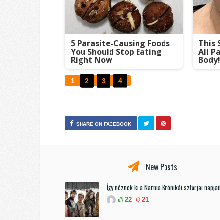
5 Parasite-Causing Foods
This 
You Should Stop Eating
All P
Right Now
Body!
1
2
3
4
SHARE ON FACEBOOK
New Posts
Így néznek ki a Narnia Krónikái sztárjai napja
22
21