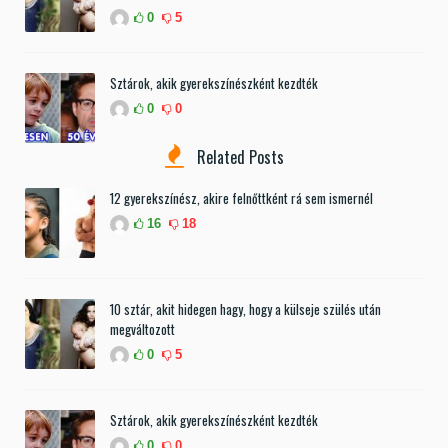
0
5
Sztárok, akik gyerekszínészként kezdték
0
0
Related Posts
12 gyerekszínész, akire felnőttként rá sem ismernél
16
18
10 sztár, akit hidegen hagy, hogy a külseje szülés után
megváltozott
0
5
Sztárok, akik gyerekszínészként kezdték
0
0