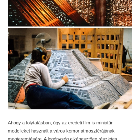
Ahogy a folytatásban, úgy az eredeti film is miniatűr
modelleket használt a város komor atmoszférájának
megteremtésére. A legénység elképesztően részletes