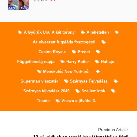
A Gyűrűk Ura: A két torony
A lehetetlen
Az elveszett frigyláda fosztogatói
Casino Royale
Eredet
Függetlenség napja
Harry Potter
Hullajó!
Menekülés New York-ból
Superman visszatér
Szárnyas Fejvadász
Szárnyas fejvadász 2049
Szellemirtók
Titanic
Vissza a jövőbe 3.
Previous Article