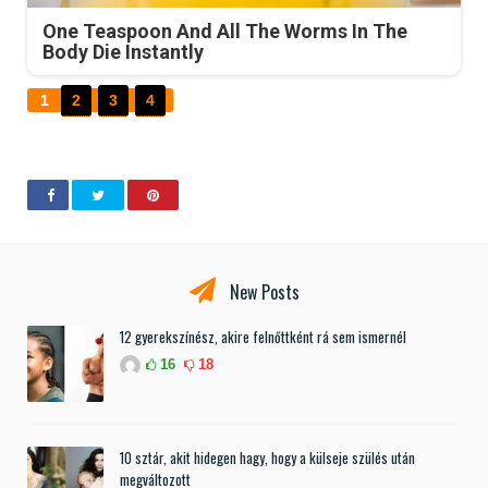
One Teaspoon And All The Worms In The
Body Die Instantly
1
2
3
4
New Posts
12 gyerekszínész, akire felnőttként rá sem ismernél
16
18
10 sztár, akit hidegen hagy, hogy a külseje szülés után
megváltozott