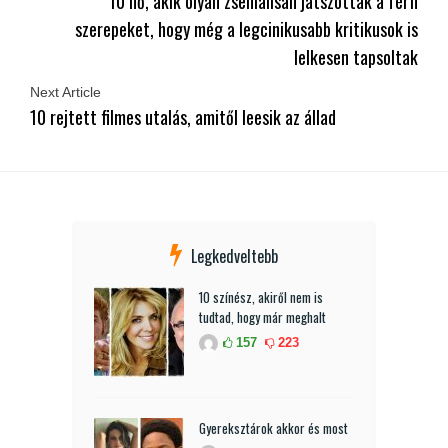
10 nő, akik olyan zseniálisan játszották a férfi
szerepeket, hogy még a legcinikusabb kritikusok is
lelkesen tapsoltak
Next Article
10 rejtett filmes utalás, amitől leesik az állad
Legkedveltebb
10 színész, akiről nem is
tudtad, hogy már meghalt
157
223
Gyereksztárok akkor és most