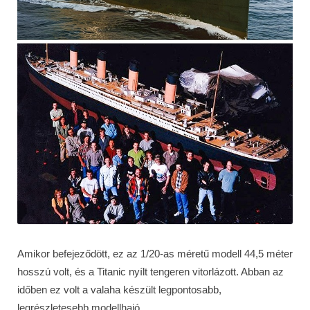
Amikor befejeződött, ez az 1/20-as méretű modell 44,5 méter
hosszú volt, és a Titanic nyílt tengeren vitorlázott. Abban az
időben ez volt a valaha készült legpontosabb,
legrészletesebb modellhajó.