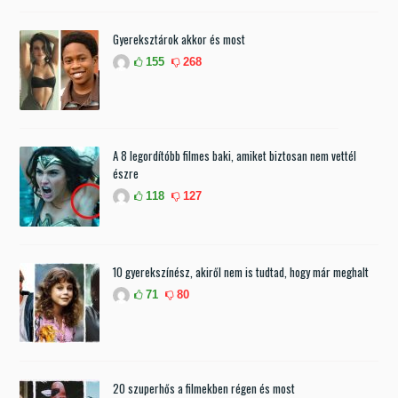
Gyereksztárok akkor és most
155
268
A 8 legordítóbb filmes baki, amiket biztosan nem vettél
észre
118
127
10 gyerekszínész, akiről nem is tudtad, hogy már meghalt
71
80
20 szuperhős a filmekben régen és most