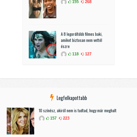
155
268
A 8 legordítóbb filmes baki,
amiket biztosan nem vettél
észre
118
127
Legfelkapottabb
10 színész, akiről nem is tudtad, hogy már meghalt
157
223