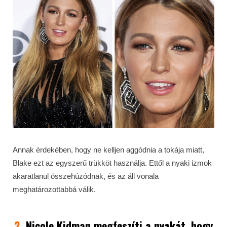
Annak érdekében, hogy ne kelljen aggódnia a tokája miatt,
Blake ezt az egyszerű trükköt használja. Ettől a nyaki izmok
akaratlanul összehúzódnak, és az áll vonala
meghatározottabbá válik.
2.
Nicole Kidman megfeszíti a nyakát, hogy