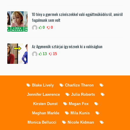
10 tény a gyermek színészekkel való együttműködésről, amiről
fogalmunk sem volt
0
0
Az Agymenők sztárjai így néznek ki a valóságban
13
15
Blake Lively
Charlize Theron
Jennifer Lawrence
Julia Roberts
Kirsten Dunst
Megan Fox
Meghan Markle
Mila Kunis
Monica Bellucci
Nicole Kidman