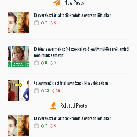
New Posts
10 gyereksztár, akit tönkretett a gyorsan jött siker
7
8
10 tény a gyermek színészekkel való együttműködésről, amiről
fogalmunk sem volt
0
0
Az Agymenők sztárjai így néznek ki a valóságban
13
15
Related Posts
10 gyereksztár, akit tönkretett a gyorsan jött siker
7
8