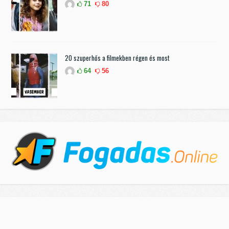
71
80
20 szuperhős a filmekben régen és most
64
56