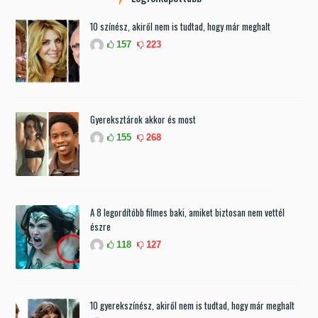
10 színész, akiről nem is tudtad, hogy már meghalt
157
223
Gyereksztárok akkor és most
155
268
A 8 legordítóbb filmes baki, amiket biztosan nem vettél
észre
118
127
10 gyerekszínész, akiről nem is tudtad, hogy már meghalt