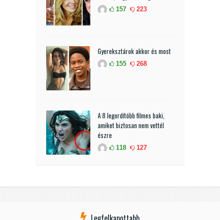
157
223
Gyereksztárok akkor és most
155
268
A 8 legordítóbb filmes baki,
amiket biztosan nem vettél
észre
118
127
Legfelkapottabb