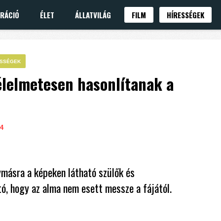
IRÁCIÓ
ÉLET
ÁLLATVILÁG
FILM
HÍRESSÉGEK
ESSÉGEK
élelmetesen hasonlítanak a
4
ymásra a képeken látható szülők és
ó, hogy az alma nem esett messze a fájától.