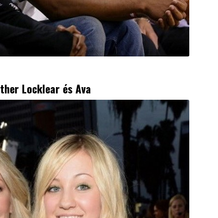
ther Locklear és Ava