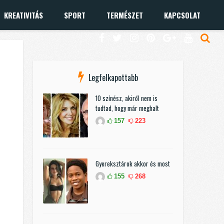
KREATIVITÁS
SPORT
TERMÉSZET
KAPCSOLAT
Legfelkapottabb
10 színész, akiről nem is
tudtad, hogy már meghalt
157
223
Gyereksztárok akkor és most
155
268