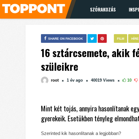
SZÓRAKOZÁS
INSP
SHARE ON FACEBOOK
FILM
HÍR
16 sztárcsemete, akik f
szüleikre
root
1 év
ago
40019
Views
10
Mint két tojás, annyira hasonlítanak eg
gyerekeik. Esetükben tényleg elmondhat
Szerinted kik hasonlítanak a legjobban?