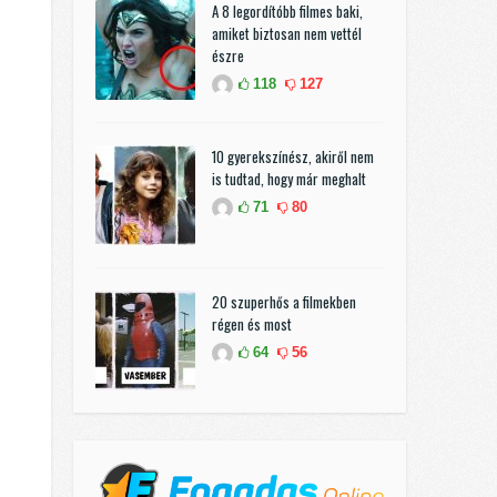
A 8 legordítóbb filmes baki,
amiket biztosan nem vettél
észre
118
127
10 gyerekszínész, akiről nem
is tudtad, hogy már meghalt
71
80
20 szuperhős a filmekben
régen és most
64
56