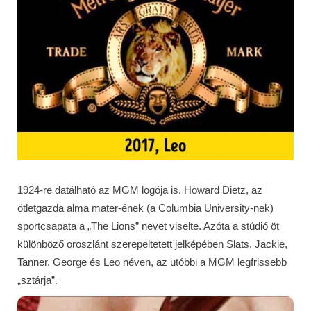
1924-re datálható az MGM logója is. Howard Dietz, az
ötletgazda alma mater-ének (a Columbia University-nek)
sportcsapata a „The Lions” nevet viselte. Azóta a stúdió öt
különböző oroszlánt szerepeltetett jelképében Slats, Jackie,
Tanner, George és Leo néven, az utóbbi a MGM legfrissebb
„sztárja”.