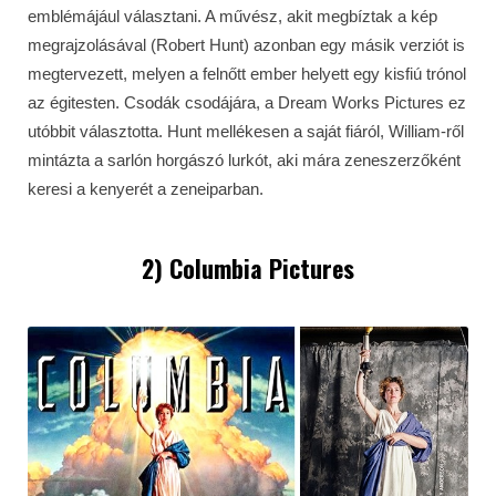
emblémájául választani. A művész, akit megbíztak a kép
megrajzolásával (Robert Hunt) azonban egy másik verziót is
megtervezett, melyen a felnőtt ember helyett egy kisfiú trónol
az égitesten. Csodák csodájára, a Dream Works Pictures ez
utóbbit választotta. Hunt mellékesen a saját fiáról, William-ről
mintázta a sarlón horgászó lurkót, aki mára zeneszerzőként
keresi a kenyerét a zeneiparban.
2) Columbia Pictures