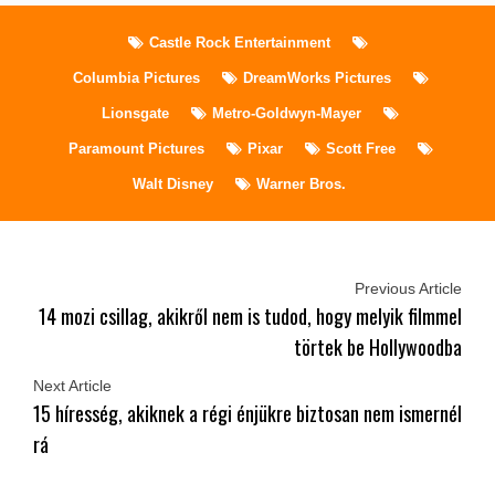
Castle Rock Entertainment
Columbia Pictures
DreamWorks Pictures
Lionsgate
Metro-Goldwyn-Mayer
Paramount Pictures
Pixar
Scott Free
Walt Disney
Warner Bros.
Previous Article
14 mozi csillag, akikről nem is tudod, hogy melyik filmmel
törtek be Hollywoodba
Next Article
15 híresség, akiknek a régi énjükre biztosan nem ismernél
rá