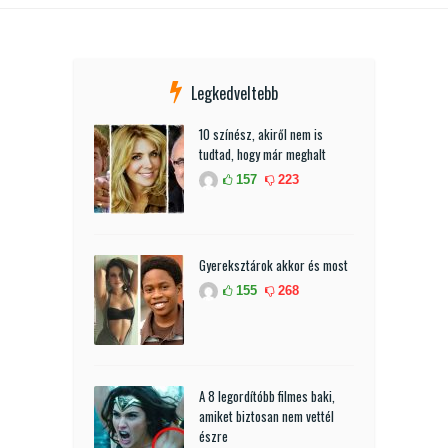
Legkedveltebb
10 színész, akiről nem is
tudtad, hogy már meghalt
157
223
Gyereksztárok akkor és most
155
268
A 8 legordítóbb filmes baki,
amiket biztosan nem vettél
észre