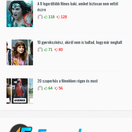
A 8 legordítóbb filmes baki, amiket biztosan nem vettél
észre
118
128
10 gyerekszínész, akiről nem is tudtad, hogy már meghalt
71
80
20 szuperhős a filmekben régen és most
64
56