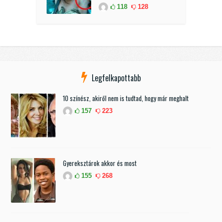
118
128
Legfelkapottabb
10 színész, akiről nem is tudtad, hogy már meghalt
157
223
Gyereksztárok akkor és most
155
268