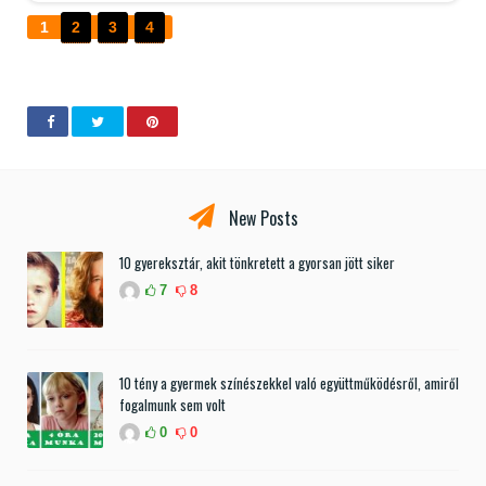
1
2
3
4
New Posts
10 gyereksztár, akit tönkretett a gyorsan jött siker
7
8
10 tény a gyermek színészekkel való együttműködésről, amiről
fogalmunk sem volt
0
0