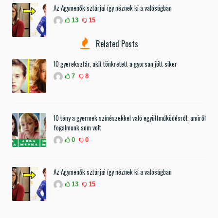
Az Agymenők sztárjai így néznek ki a valóságban
13
15
Related Posts
10 gyereksztár, akit tönkretett a gyorsan jött siker
7
8
10 tény a gyermek színészekkel való együttműködésről, amiről
fogalmunk sem volt
0
0
Az Agymenők sztárjai így néznek ki a valóságban
13
15