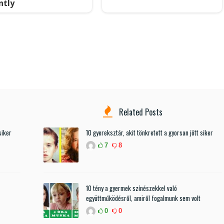
ntly
Related Posts
siker
10 gyereksztár, akit tönkretett a gyorsan jött siker
7
8
10 tény a gyermek színészekkel való
együttműködésről, amiről fogalmunk sem volt
0
0