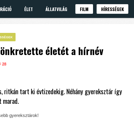
IRÁCIÓ
ÉLET
ÁLLATVILÁG
FILM
HÍRESSÉGEK
ESSÉGEK
tönkretette életét a hírnév
28
s, ritkán tart ki évtizedekig. Néhány gyereksztár így
tt marad.
esebb gyereksztárok!