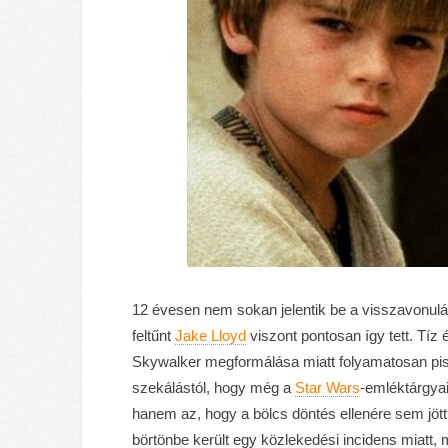
12 évesen nem sokan jelentik be a visszavonulá
feltűnt
Jake Lloyd
viszont pontosan így tett. Tíz é
Skywalker megformálása miatt folyamatosan piszká
szekálástól, hogy még a
Star Wars
-emléktárgya
hanem az, hogy a bölcs döntés ellenére sem jött
börtönbe került egy közlekedési incidens miatt, ma