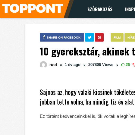
SZÓRAKOZÁS
INSP
SHARE ON FACEBOOK
FILM
HÍR
10 gyereksztár, akinek 
root
1 év
ago
307806
Views
26
Sajnos az, hogy valaki kicsinek tökélete
jobban tette volna, ha mindig tíz év ala
Ez történt kedvenceinkkel is, ők voltak a leghír