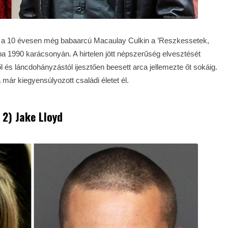
, a 10 évesen még babaarcú Macaulay Culkin a ’Reszkessetek,
ba 1990 karácsonyán. A hirtelen jött népszerűség elvesztését
l és láncdohányzástól ijesztően beesett arca jellemezte őt sokáig.
ár kiegyensúlyozott családi életet él.
2) Jake Lloyd