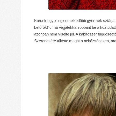
Korunk egyik legkiemelkedőbb gyermek sztárja
betörők!’ című vígjátékkal robbant be a köztudat
azonban nem viselte jól. A kábítószer függőségtő
Szerencsére túltette magát a nehézségeken, ma m