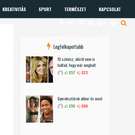
KREATIVITÁS
SPORT
TERMÉSZET
KAPCSOLAT
Legfelkapottabb
10 színész, akiről nem is
tudtad, hogy már meghalt
157
223
Gyereksztárok akkor és most
155
268