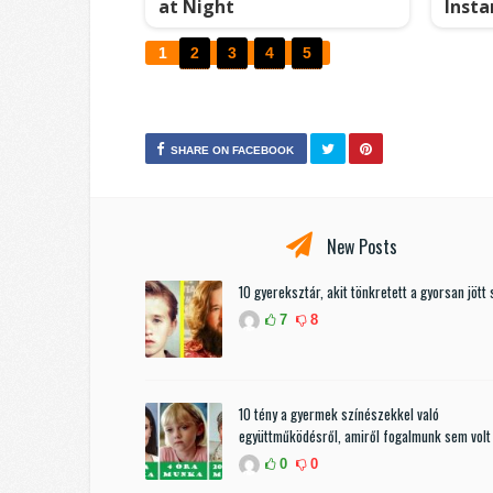
at Night
Insta
1
2
3
4
5
SHARE ON FACEBOOK
New Posts
10 gyereksztár, akit tönkretett a gyorsan jött 
7
8
10 tény a gyermek színészekkel való
együttműködésről, amiről fogalmunk sem volt
0
0