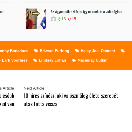
ban
Az Agymenők sztárjai így néznek ki a valóságban
13
15
anny Bonaduce
Edward Furlong
Haley Joel Osment
Lark Voorhies
Lindsay Lohan
Macaulay Culkin
 Article
Next Article
 olcsóbb
10 híres színész, aki valószínűleg élete szerepét
ked van
utasította vissza