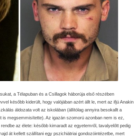
sukat, a Télapuban és a Csillagok háborúja első részében
vvel később kiderült, hogy valójában azért állt le, mert az ifjú Anakin
lás áldozata volt az iskolában (állítólag annyira besokallt a
it is megsemmisítette). Az igazán szomorú azonban nem is ez,
 rendbe az élete: később kimaradt az egyetemről, tavalyelőtt pedig
jd át kellett szállítani egy pszichiátriai gondozóintézetbe, mert