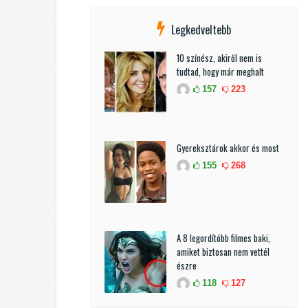
Legkedveltebb
10 színész, akiről nem is
tudtad, hogy már meghalt
157
223
Gyereksztárok akkor és most
155
268
A 8 legordítóbb filmes baki,
amiket biztosan nem vettél
észre
118
127