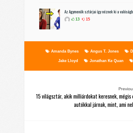
Az Agymenők sztárjai így néznek ki a valóság
13
15
Amanda Bynes
Angus T. Jones
D
Jake Lloyd
Jonathan Ke Quan
Previous
15 világsztár, akik milliárdokat keresnek, mégis
autókkal járnak, mint, ami ne