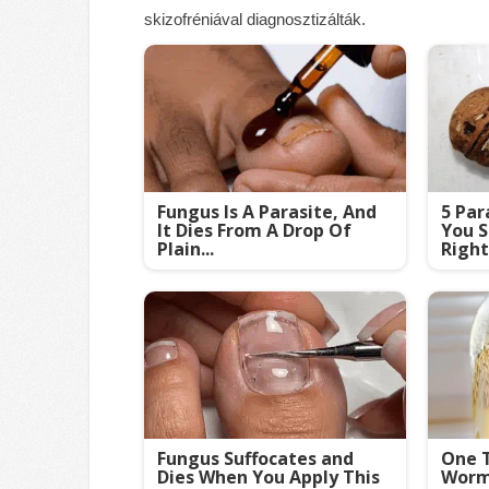
skizofréniával diagnosztizálták.
Fungus Is A Parasite, And
5 Par
It Dies From A Drop Of
You S
Plain...
Righ
Fungus Suffocates and
One T
Dies When You Apply This
Worms