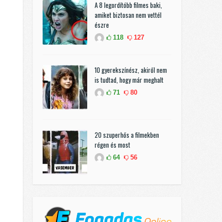
A 8 legordítóbb filmes baki,
amiket biztosan nem vettél
észre
118
127
10 gyerekszínész, akiről nem
is tudtad, hogy már meghalt
71
80
20 szuperhős a filmekben
régen és most
64
56