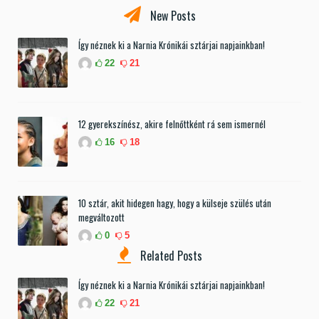
New Posts
Így néznek ki a Narnia Krónikái sztárjai napjainkban!
22
21
12 gyerekszínész, akire felnőttként rá sem ismernél
16
18
10 sztár, akit hidegen hagy, hogy a külseje szülés után
megváltozott
0
5
Related Posts
Így néznek ki a Narnia Krónikái sztárjai napjainkban!
22
21