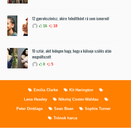
12 gyerekszínész, akire felnőttként rá sem ismernél
16
18
10 sztár, akit hidegen hagy, hogy a külseje szülés után
megváltozott
0
5
Emilia Clarke
Kit Harington
Lena Headey
Nikolaj Coster-Waldau
Peter Dinklage
Sean Bean
Sophie Turner
Trónok harca