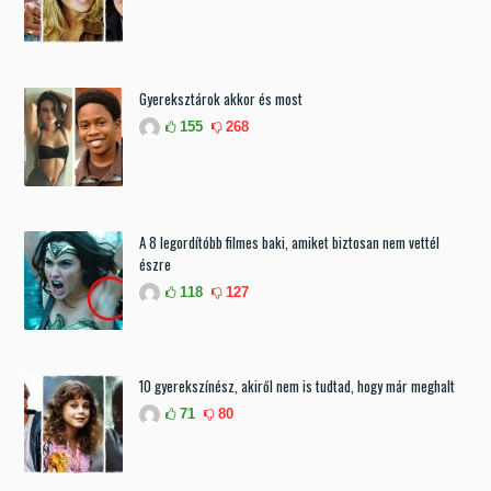
Gyereksztárok akkor és most
155
268
A 8 legordítóbb filmes baki, amiket biztosan nem vettél
észre
118
127
10 gyerekszínész, akiről nem is tudtad, hogy már meghalt
71
80