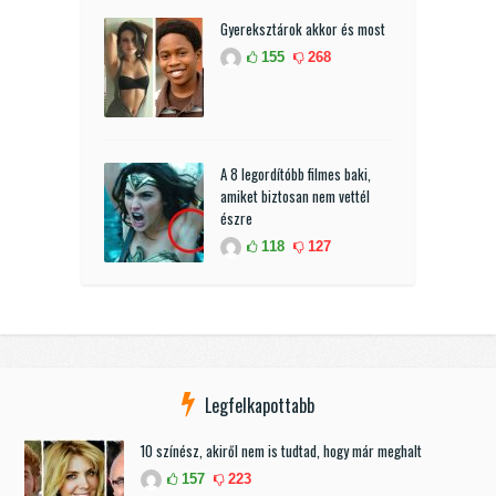
Gyereksztárok akkor és most
155
268
A 8 legordítóbb filmes baki,
amiket biztosan nem vettél
észre
118
127
Legfelkapottabb
10 színész, akiről nem is tudtad, hogy már meghalt
157
223