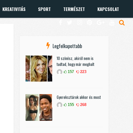
KREATIVITÁS
SPORT
TERMÉSZET
KAPCSOLAT
Legfelkapottabb
10 színész, akiről nem is
tudtad, hogy már meghalt
157
223
Gyereksztárok akkor és most
155
268