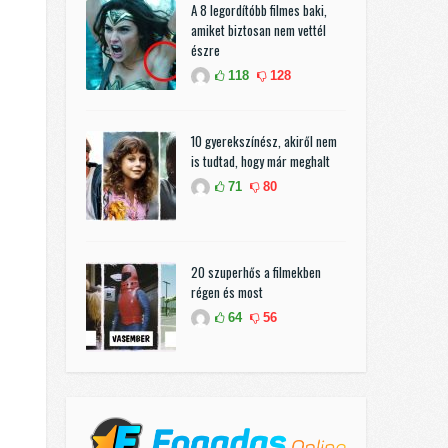
A 8 legordítóbb filmes baki,
amiket biztosan nem vettél
észre
118
128
10 gyerekszínész, akiről nem
is tudtad, hogy már meghalt
71
80
20 szuperhős a filmekben
régen és most
64
56