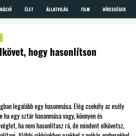
IRÁCIÓ
ÉLET
ÁLLATVILÁG
FILM
HÍRESSÉGEK
lkövet, hogy hasonlítson
gban legalább egy hasonmása. Elég csekély az esély
 de ha egy sztár hasonmása vagy, könnyen és
véglet, ha nem hasonlítasz rá, de mindent elkövetsz,
onlítani. Alábbi cikkünkben ezekkel a mókás emberekkel