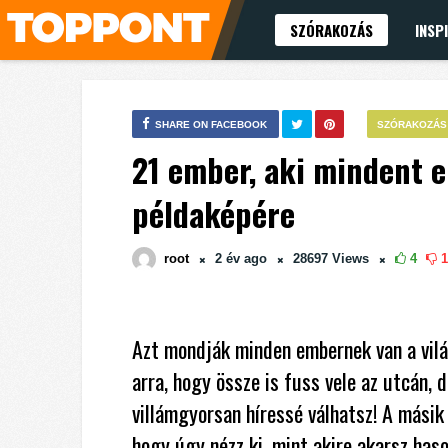
SZÓRAKOZÁS
INSP
SHARE ON FACEBOOK
SZÓRAKOZÁS
21 ember, aki mindent e
példaképére
root
2 év
ago
28697
Views
4
1
Azt mondják minden embernek van a vilá
arra, hogy össze is fuss vele az utcán,
villámgyorsan híressé válhatsz! A másik 
hogy úgy nézz ki, mint akire akarsz has