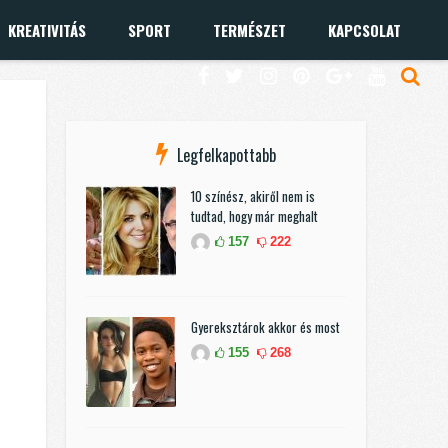
KREATIVITÁS
SPORT
TERMÉSZET
KAPCSOLAT
Legfelkapottabb
10 színész, akiről nem is
tudtad, hogy már meghalt
157
222
Gyereksztárok akkor és most
155
268