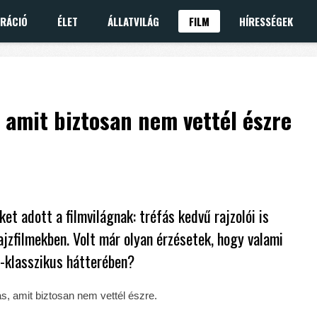
IRÁCIÓ
ÉLET
ÁLLATVILÁG
FILM
HÍRESSÉGEK
, amit biztosan nem vettél észre
et adott a filmvilágnak: tréfás kedvű rajzolói is
jzfilmekben. Volt már olyan érzésetek, hogy valami
-klasszikus hátterében?
lás, amit biztosan nem vettél észre.