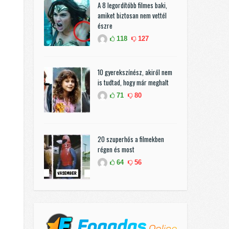
A 8 legordítóbb filmes baki,
amiket biztosan nem vettél
észre
118
127
10 gyerekszínész, akiről nem
is tudtad, hogy már meghalt
71
80
20 szuperhős a filmekben
régen és most
64
56