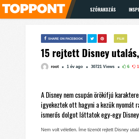
SZÓRAKOZÁS
INSP
SHARE ON FACEBOOK
FILM
15 rejtett Disney utalás
root
1 év
ago
30721
Views
6
1
A Disney nem csupán örökifjú karakterek
igyekeztek ott hagyni a kezük nyomát ra
ismerős dolgot láttatok egy-egy Disney
Nem volt véletlen. Íme tizenöt rejtett Disney uta