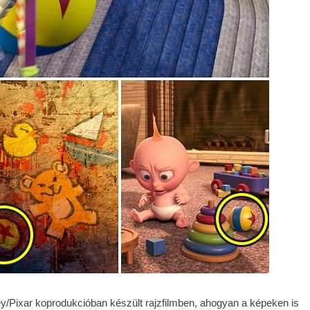
y/Pixar koprodukcióban készült rajzfilmben, ahogyan a képeken is