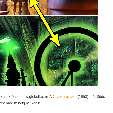
zikusokról sem megfeledkezni. A
Csipkerózsika
(1959) már több,
erék még mindig működik.