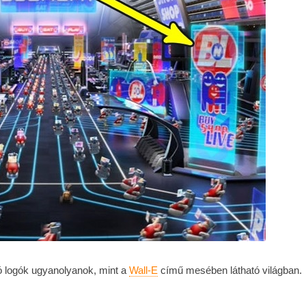
ó logók ugyanolyanok, mint a
Wall-E
című mesében látható világban.