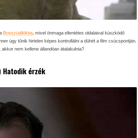
 a
Bosszúállókba
, mivel önmaga ellentétes oldalaival küszködő
r úgy tűnik hirtelen képes kontrollálni a dühét a film csúcspontján.
 akkor nem kellene állandóan átalakulnia?
) Hatodik érzék