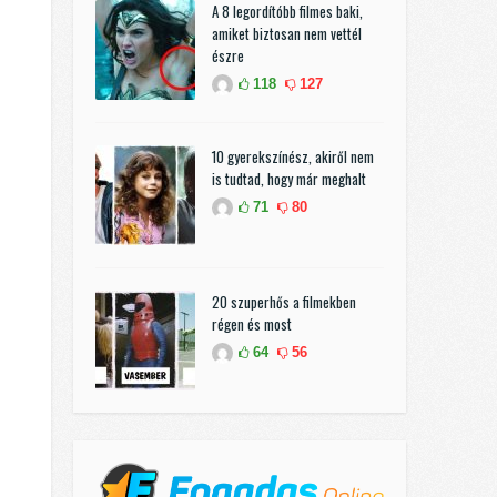
A 8 legordítóbb filmes baki,
amiket biztosan nem vettél
észre
118
127
10 gyerekszínész, akiről nem
is tudtad, hogy már meghalt
71
80
20 szuperhős a filmekben
régen és most
64
56