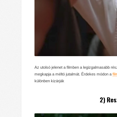
Az utolsó jelenet a filmben a legizgalmasabb rész
megkapja a méltó jutalmát. Érdekes módon a
fi
különben kizárják
2) Res