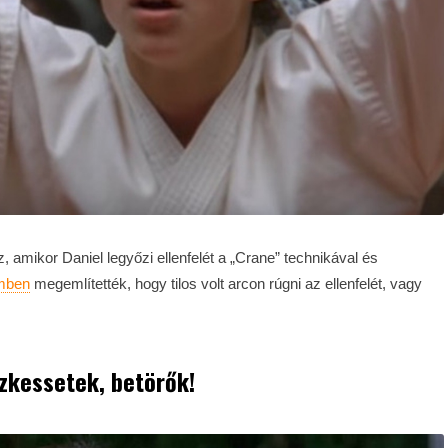
, amikor Daniel legyőzi ellenfelét a „Crane” technikával és
lmben
megemlítették, hogy tilos volt arcon rúgni az ellenfelét, vagy
zkessetek, betörők!