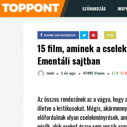
SZÓRAKOZÁS
INSP
SHARE ON FACEBOOK
FILM
15 film, aminek a csele
Ementáli sajtban
root
1 év
ago
47495
Views
0
0
Az összes rendezőnek az a vágya, hogy a
illetve a kritikusokat. Mégis, akármenny
előfordulnak olyan cselekményrések, am
nézők, akik ezeket észre sem veszik azon