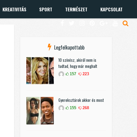
KREATIVITÁS
SPORT
TERMÉSZET
KAPCSOLAT
Legfelkapottabb
10 színész, akiről nem is
tudtad, hogy már meghalt
157
223
Gyereksztárok akkor és most
155
268