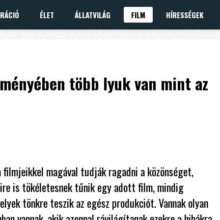
IRÁCIÓ
ÉLET
ÁLLATVILÁG
FILM
HÍRESSÉGEK
kményében több lyuk van mint az
 filmjeikkel magával tudják ragadni a közönséget,
ire is tökéletesnek tűnik egy adott film, mindig
elyek tönkre teszik az egész produkciót. Vannak olyan
ban vannak, akik azonnal rávilágítanak ezekre a hibákra.