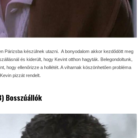
ppen Párizsba készülnek utazni. A bonyodalom akkor kezdődött meg
állásnál és kiderült, hogy Kevint otthon hagyták. Belegondoltunk,
nt, hogy ellenőrizze a hollétét. A viharnak köszönhetően probléma
Kevin pizzát rendelt.
3) Bosszúállók