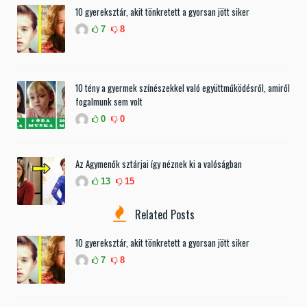
10 gyereksztár, akit tönkretett a gyorsan jött siker
7
8
10 tény a gyermek színészekkel való együttműködésről, amiről
fogalmunk sem volt
0
0
Az Agymenők sztárjai így néznek ki a valóságban
13
15
Related Posts
10 gyereksztár, akit tönkretett a gyorsan jött siker
7
8