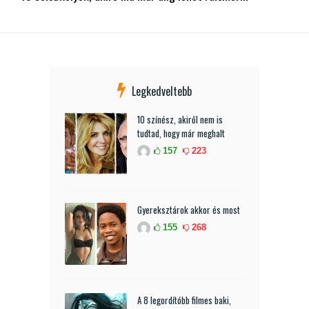
Legkedveltebb
10 színész, akiről nem is
tudtad, hogy már meghalt
157
223
Gyereksztárok akkor és most
155
268
A 8 legordítóbb filmes baki,