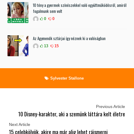
10 tény a gyermek színészekkel való együttműködésről, amiről
fogalmunk sem volt
0
0
Az Agymenők sztárjai így néznek ki a valóságban
13
15
Sylvester Stallone
Previous Article
10 Disney-karakter, aki a szemünk láttára kelt életre
Next Article
15 celebkölyök, akire ma már alig lehet ráismerni