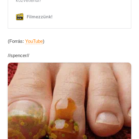
(Forrás:
YouTube
)
//spencer//