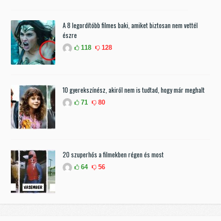
A 8 legordítóbb filmes baki, amiket biztosan nem vettél
észre
118
128
10 gyerekszínész, akiről nem is tudtad, hogy már meghalt
71
80
20 szuperhős a filmekben régen és most
64
56