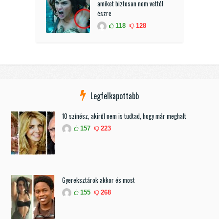
amiket biztosan nem vettél
észre
118
128
Legfelkapottabb
10 színész, akiről nem is tudtad, hogy már meghalt
157
223
Gyereksztárok akkor és most
155
268