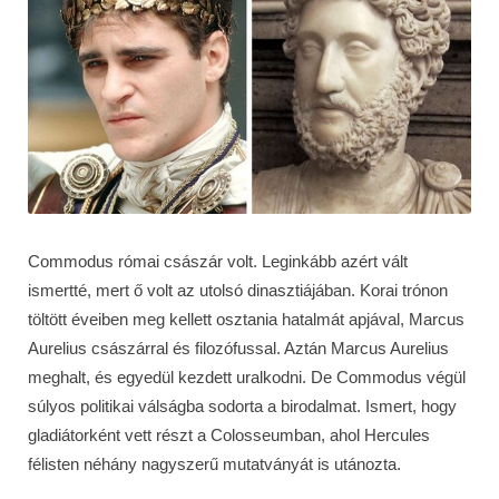
Commodus római császár volt. Leginkább azért vált
ismertté, mert ő volt az utolsó dinasztiájában. Korai trónon
töltött éveiben meg kellett osztania hatalmát apjával, Marcus
Aurelius császárral és filozófussal. Aztán Marcus Aurelius
meghalt, és egyedül kezdett uralkodni. De Commodus végül
súlyos politikai válságba sodorta a birodalmat. Ismert, hogy
gladiátorként vett részt a Colosseumban, ahol Hercules
félisten néhány nagyszerű mutatványát is utánozta.