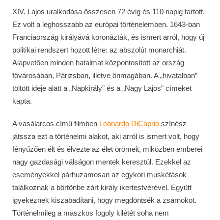
XIV. Lajos uralkodása összesen 72 évig és 110 napig tartott.
Ez volt a leghosszabb az európai történelemben. 1643-ban
Franciaország királyává koronázták, és ismert arról, hogy új
politikai rendszert hozott létre: az abszolút monarchiát.
Alapvetően minden hatalmat központosított az ország
fővárosában, Párizsban, illetve önmagában. A „hivatalban”
töltött ideje alatt a „Napkirály” és a „Nagy Lajos” címeket
kapta.
A vasálarcos című filmben
Leonardo DiCaprio
színész
játssza ezt a történelmi alakot, aki arról is ismert volt, hogy
fényűzően élt és élvezte az élet örömeit, miközben emberei
nagy gazdasági válságon mentek keresztül. Ezekkel az
eseményekkel párhuzamosan az egykori muskétások
találkoznak a börtönbe zárt király ikertestvérével. Együtt
igyekeznek kiszabadítani, hogy megdöntsék a zsarnokot.
Történelmileg a maszkos fogoly kilétét soha nem