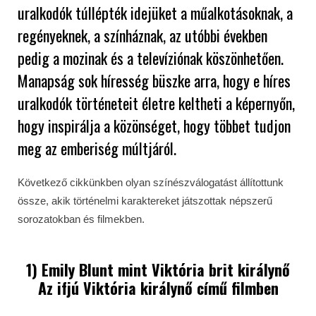
uralkodók túllépték idejüket a műalkotásoknak, a
regényeknek, a színháznak, az utóbbi években
pedig a mozinak és a televíziónak köszönhetően.
Manapság sok híresség büszke arra, hogy e híres
uralkodók történeteit életre keltheti a képernyőn,
hogy inspirálja a közönséget, hogy többet tudjon
meg az emberiség múltjáról.
Következő cikkünkben olyan színészválogatást állítottunk
össze, akik történelmi karaktereket játszottak népszerű
sorozatokban és filmekben.
1) Emily Blunt mint Viktória brit királynő
Az ifjú Viktória királynő című filmben