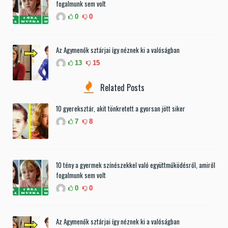
fogalmunk sem volt
0
0
Az Agymenők sztárjai így néznek ki a valóságban
13
15
Related Posts
10 gyereksztár, akit tönkretett a gyorsan jött siker
7
8
10 tény a gyermek színészekkel való együttműködésről, amiről
fogalmunk sem volt
0
0
Az Agymenők sztárjai így néznek ki a valóságban