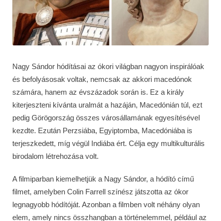
Nagy Sándor hódításai az ókori világban nagyon inspirálóak
és befolyásosak voltak, nemcsak az akkori macedónok
számára, hanem az évszázadok során is. Ez a király
kiterjeszteni kívánta uralmát a hazáján, Macedónián túl, ezt
pedig Görögország összes városállamának egyesítésével
kezdte. Ezután Perzsiába, Egyiptomba, Macedóniába is
terjeszkedett, míg végül Indiába ért. Célja egy multikulturális
birodalom létrehozása volt.
A filmiparban kiemelhetjük a Nagy Sándor, a hódító című
filmet, amelyben Colin Farrell színész játszotta az ókor
legnagyobb hódítóját. Azonban a filmben volt néhány olyan
elem, amely nincs összhangban a történelemmel, például az