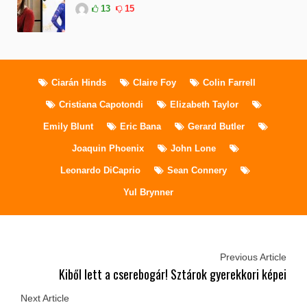
13
15
Ciarán Hinds
Claire Foy
Colin Farrell
Cristiana Capotondi
Elizabeth Taylor
Emily Blunt
Eric Bana
Gerard Butler
Joaquin Phoenix
John Lone
Leonardo DiCaprio
Sean Connery
Yul Brynner
Previous Article
Kiből lett a cserebogár! Sztárok gyerekkori képei
Next Article