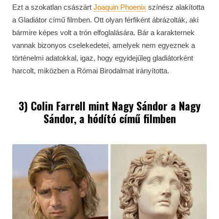
Ezt a szokatlan császárt
Joaquin Phoenix
színész alakította
a Gladiátor című filmben. Ott olyan férfiként ábrázolták, aki
bármire képes volt a trón elfoglalására. Bár a karakternek
vannak bizonyos cselekedetei, amelyek nem egyeznek a
történelmi adatokkal, igaz, hogy egyidejűleg gladiátorként
harcolt, miközben a Római Birodalmat irányította.
3) Colin Farrell mint Nagy Sándor a Nagy
Sándor, a hódító című filmben