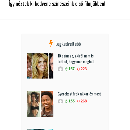
Így néztek ki kedvenc színészeink első filmjükben!
Legkedveltebb
10 színész, akiről nem is
tudtad, hogy már meghalt
157
223
Gyereksztárok akkor és most
155
268