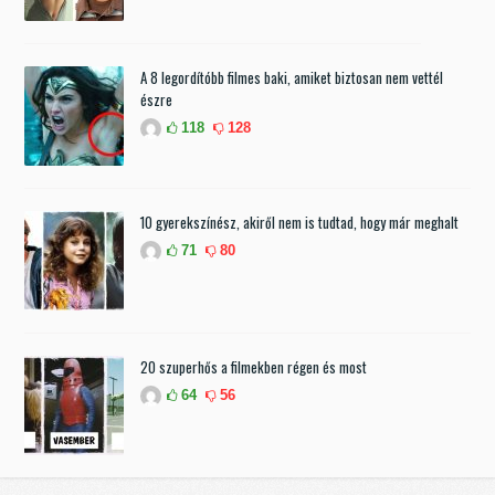
A 8 legordítóbb filmes baki, amiket biztosan nem vettél
észre
118
128
10 gyerekszínész, akiről nem is tudtad, hogy már meghalt
71
80
20 szuperhős a filmekben régen és most
64
56