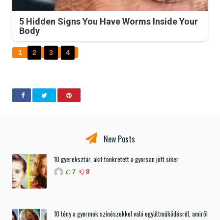
5 Hidden Signs You Have Worms Inside Your
Body
1
2
3
4
New Posts
10 gyereksztár, akit tönkretett a gyorsan jött siker
7
8
10 tény a gyermek színészekkel való együttműködésről, amiről