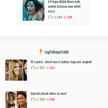
A 8 legordítóbb filmes baki,
amiket biztosan nem vettél
észre
118
128
Legfelkapottabb
10 színész, akiről nem is tudtad, hogy már meghalt
157
223
Gyereksztárok akkor és most
155
268