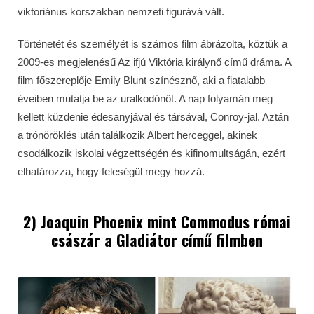
viktoriánus korszakban nemzeti figurává vált.
Történetét és személyét is számos film ábrázolta, köztük a
2009-es megjelenésű Az ifjú Viktória királynő című dráma. A
film főszereplője Emily Blunt színésznő, aki a fiatalabb
éveiben mutatja be az uralkodónőt. A nap folyamán meg
kellett küzdenie édesanyjával és társával, Conroy-jal. Aztán
a trónöröklés után találkozik Albert herceggel, akinek
csodálkozik iskolai végzettségén és kifinomultságán, ezért
elhatározza, hogy feleségül megy hozzá.
2) Joaquin Phoenix mint Commodus római
császár a Gladiátor című filmben