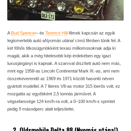
A
Bud Spencer
– és
Terence Hill
-filmek kapcsán az egyik
legismertebb autó a
Nyomás utána!
című filmben tűnik fel. A
két főhős titkosügynökként texasi milliomosoknak adja ki
magát, akik a még hitelesebb kép érdekében egy igazi
luxusjárgányt is kapnak. A szarvval díszített autó nem más,
mint egy 1958-as Lincoln Continental Mark III.-as, ami nem
összekeverendő az 1969 és 1971 között hasonló néven
gyártott modellel. A 7 literes V8-as motor 315 lóerős volt, ez
mozgatta az egyébként 2,5 tonnás járművet. A
végsebessége 124 km/h-ra volt, a 0–100 km/h-s sprintet
pedig 9 másodperc alatt teljesítette.
2. Oldsmobile Delta 88 (Nyomás utána!)