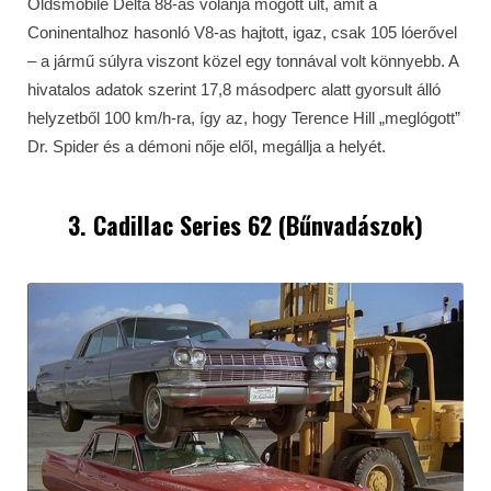
Oldsmobile Delta 88-as volánja mögött ült, amit a
Coninentalhoz hasonló V8-as hajtott, igaz, csak 105 lóerővel
– a jármű súlyra viszont közel egy tonnával volt könnyebb. A
hivatalos adatok szerint 17,8 másodperc alatt gyorsult álló
helyzetből 100 km/h-ra, így az, hogy Terence Hill „meglógott”
Dr. Spider és a démoni nője elől, megállja a helyét.
3. Cadillac Series 62 (Bűnvadászok)