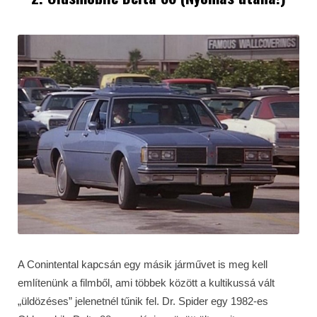
A Conintental kapcsán egy másik járművet is meg kell
említenünk a filmből, ami többek között a kultikussá vált
„üldözéses” jelenetnél tűnik fel. Dr. Spider egy 1982-es