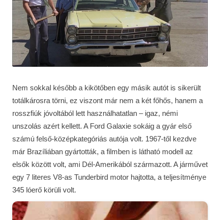
Nem sokkal később a kikötőben egy másik autót is sikerült
totálkárosra törni, ez viszont már nem a két főhős, hanem a
rosszfiúk jóvoltából lett használhatatlan – igaz, némi
unszolás azért kellett. A Ford Galaxie sokáig a gyár első
számú felső-középkategóriás autója volt. 1967-től kezdve
már Brazíliában gyártották, a filmben is látható modell az
elsők között volt, ami Dél-Amerikából származott. A járművet
egy 7 literes V8-as Tunderbird motor hajtotta, a teljesítménye
345 lóerő körüli volt.