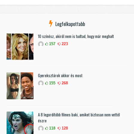
Legfelkapottabb
10 színész, akiről nem is tudtad, hogy már meghalt
157
223
Gyereksztárok akkor és most
155
268
A 8 legordítóbb filmes baki, amiket biztosan nem vettél
észre
118
128