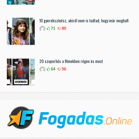
10 gyerekszínész, akiről nem is tudtad, hogy már meghalt
71
80
20 szuperhős a filmekben régen és most
64
56