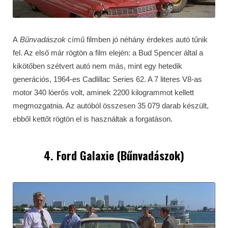
A
Bűnvadászok
című filmben jó néhány érdekes autó tűnik
fel. Az első már rögtön a film elején: a Bud Spencer által a
kikötőben szétvert autó nem más, mint egy hetedik
generációs, 1964-es Cadlillac Series 62. A 7 literes V8-as
motor 340 lóerős volt, aminek 2200 kilogrammot kellett
megmozgatnia. Az autóból összesen 35 079 darab készült,
ebből kettőt rögtön el is használtak a forgatáson.
4. Ford Galaxie (Bűnvadászok)