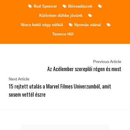
Bud Spencer
Bűnvadászok
Különben dühbe jövünk
Nincs kettő négy nélkül
Nyomás utána!
Terence Hill
Previous Article
Az Acélember szereplői régen és most
Next Article
15 rejtett utalás a Marvel Filmes Univerzumból, amit
sosem vettél észre