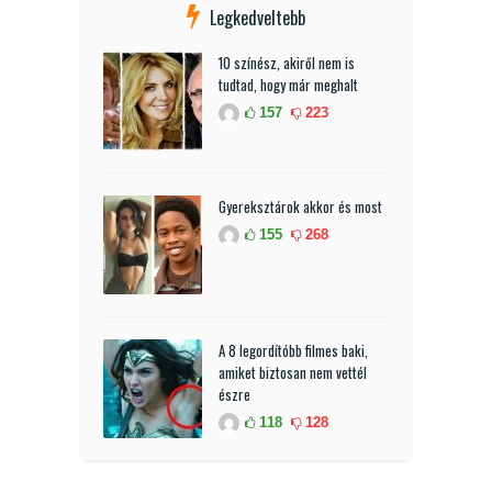
Legkedveltebb
10 színész, akiről nem is
tudtad, hogy már meghalt
157
223
Gyereksztárok akkor és most
155
268
A 8 legordítóbb filmes baki,
amiket biztosan nem vettél
észre
118
128