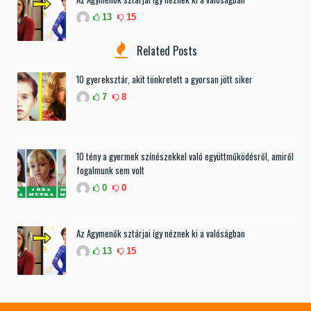
13
15
Related Posts
10 gyereksztár, akit tönkretett a gyorsan jött siker
7
8
10 tény a gyermek színészekkel való együttműködésről, amiről
fogalmunk sem volt
0
0
Az Agymenők sztárjai így néznek ki a valóságban
13
15