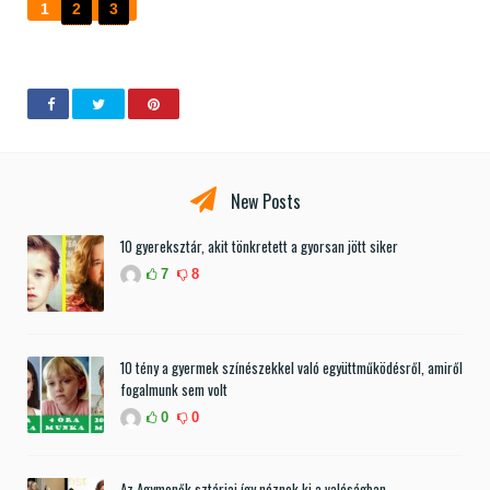
1
2
3
New Posts
10 gyereksztár, akit tönkretett a gyorsan jött siker
7
8
10 tény a gyermek színészekkel való együttműködésről, amiről
fogalmunk sem volt
0
0
Az Agymenők sztárjai így néznek ki a valóságban