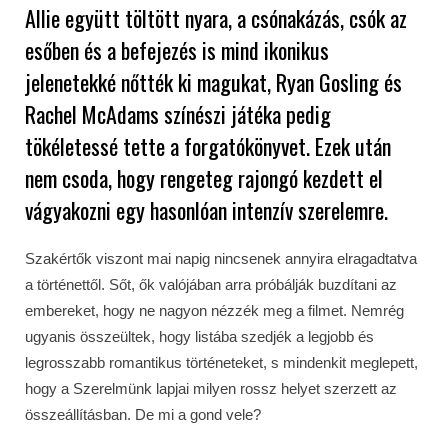
Allie együtt töltött nyara, a csónakázás, csók az
esőben és a befejezés is mind ikonikus
jelenetekké nőtték ki magukat, Ryan Gosling és
Rachel McAdams színészi játéka pedig
tökéletessé tette a forgatókönyvet. Ezek után
nem csoda, hogy rengeteg rajongó kezdett el
vágyakozni egy hasonlóan intenzív szerelemre.
Szakértők viszont mai napig nincsenek annyira elragadtatva
a történettől. Sőt, ők valójában arra próbálják buzdítani az
embereket, hogy ne nagyon nézzék meg a filmet. Nemrég
ugyanis összeültek, hogy listába szedjék a legjobb és
legrosszabb romantikus történeteket, s mindenkit meglepett,
hogy a Szerelmünk lapjai milyen rossz helyet szerzett az
összeállításban. De mi a gond vele?