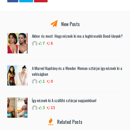
New Posts
Akkor és most: Hogy néznek ki ma a leghíresebb Bond-lányok?
7
6
A Marvel Kapitány és a Wonder Woman sztárjai így néznek ki a
valóságban
1
0
Így néznek ki A szállító sztárjai napjainkban!
3
13
Related Posts