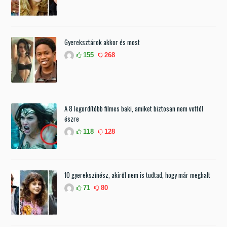
Gyereksztárok akkor és most
155
268
A 8 legordítóbb filmes baki, amiket biztosan nem vettél
észre
118
128
10 gyerekszínész, akiről nem is tudtad, hogy már meghalt
71
80