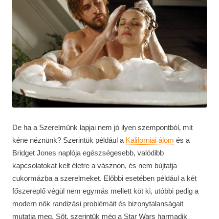
De ha a Szerelmünk lapjai nem jó ilyen szempontból, mit
kéne néznünk? Szerintük például a
Kaliforniai álom
és a
Bridget Jones naplója egészségesebb, valódibb
kapcsolatokat kelt életre a vásznon, és nem bújtatja
cukormázba a szerelmeket. Előbbi esetében például a két
főszereplő végül nem egymás mellett köt ki, utóbbi pedig a
modern nők randizási problémáit és bizonytalanságait
mutatja meg. Sőt, szerintük még a Star Wars harmadik