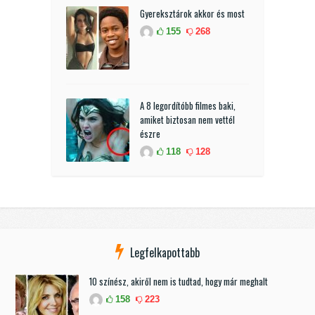
Gyereksztárok akkor és most
155
268
A 8 legordítóbb filmes baki,
amiket biztosan nem vettél
észre
118
128
Legfelkapottabb
10 színész, akiről nem is tudtad, hogy már meghalt
158
223