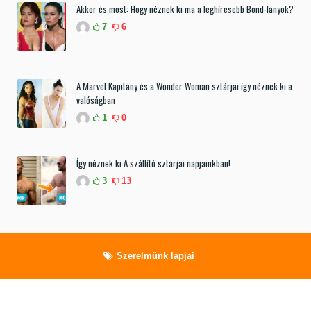
Akkor és most: Hogy néznek ki ma a leghíresebb Bond-lányok?
7
6
A Marvel Kapitány és a Wonder Woman sztárjai így néznek ki a
valóságban
1
0
Így néznek ki A szállító sztárjai napjainkban!
3
13
Szerelmünk lapjai