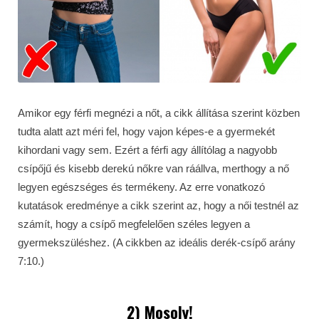
Amikor egy férfi megnézi a nőt, a cikk állítása szerint közben
tudta alatt azt méri fel, hogy vajon képes-e a gyermekét
kihordani vagy sem. Ezért a férfi agy állítólag a nagyobb
csípőjű és kisebb derekú nőkre van ráállva, merthogy a nő
legyen egészséges és termékeny. Az erre vonatkozó
kutatások eredménye a cikk szerint az, hogy a női testnél az
számít, hogy a csípő megfelelően széles legyen a
gyermekszüléshez. (A cikkben az ideális derék-csípő arány
7:10.)
2) Mosoly!