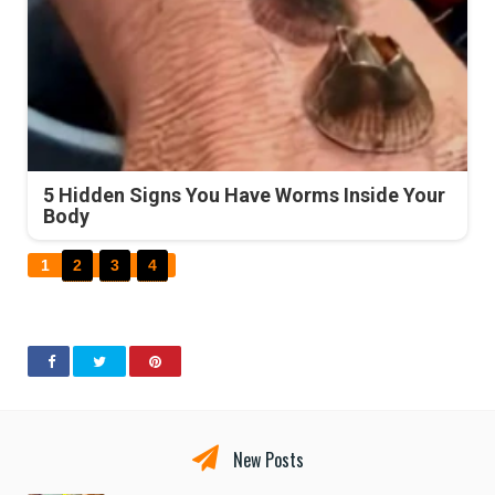
5 Hidden Signs You Have Worms Inside Your
Body
1
2
3
4
New Posts