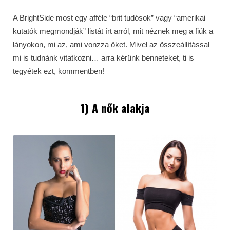
A BrightSide most egy afféle “brit tudósok” vagy “amerikai
kutatók megmondják” listát írt arról, mit néznek meg a fiúk a
lányokon, mi az, ami vonzza őket. Mivel az összeállítással
mi is tudnánk vitatkozni… arra kérünk benneteket, ti is
tegyétek ezt, kommentben!
1) A nők alakja