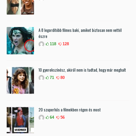
A 8 legordítóbb filmes baki, amiket biztosan nem vettél
észre
118
128
10 gyerekszínész, akiről nem is tudtad, hogy már meghalt
71
80
20 szuperhős a filmekben régen és most
64
56