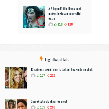
A 8 legordítóbb filmes baki,
amiket biztosan nem vettél
észre
118
128
Legfelkapottabb
10 színész, akiről nem is tudtad, hogy már meghalt
157
223
Gyereksztárok akkor és most
155
268