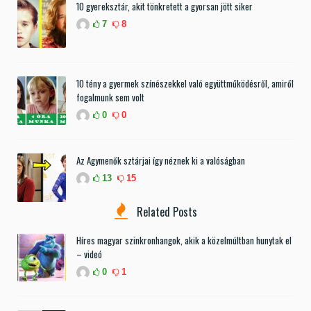
10 gyereksztár, akit tönkretett a gyorsan jött siker
7
8
10 tény a gyermek színészekkel való együttműködésről, amiről
fogalmunk sem volt
0
0
Az Agymenők sztárjai így néznek ki a valóságban
13
15
Related Posts
Híres magyar szinkronhangok, akik a közelmúltban hunytak el
– videó
0
1