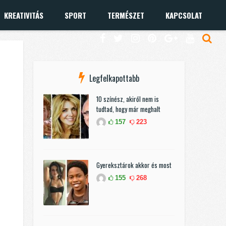
KREATIVITÁS
SPORT
TERMÉSZET
KAPCSOLAT
Legfelkapottabb
10 színész, akiről nem is
tudtad, hogy már meghalt
157
223
Gyereksztárok akkor és most
155
268