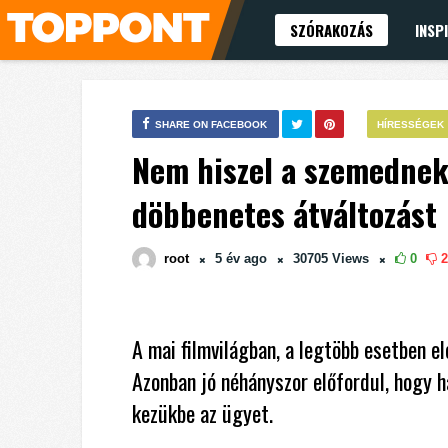
SZÓRAKOZÁS
INSP
SHARE ON FACEBOOK
HÍRESSÉGEK
Nem hiszel a szemednek,
döbbenetes átváltozást
root
5 év
ago
30705
Views
0
2
A mai filmvilágban, a legtöbb esetben 
Azonban jó néhányszor előfordul, hogy h
kezükbe az ügyet.