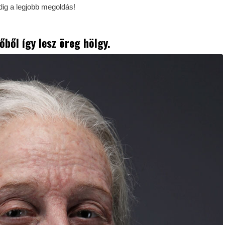
dig a legjobb megoldás!
nőből így lesz öreg hölgy.