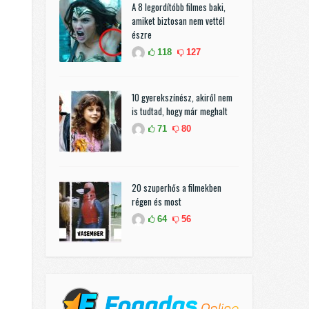
A 8 legordítóbb filmes baki,
amiket biztosan nem vettél
észre
118
127
10 gyerekszínész, akiről nem
is tudtad, hogy már meghalt
71
80
20 szuperhős a filmekben
régen és most
64
56