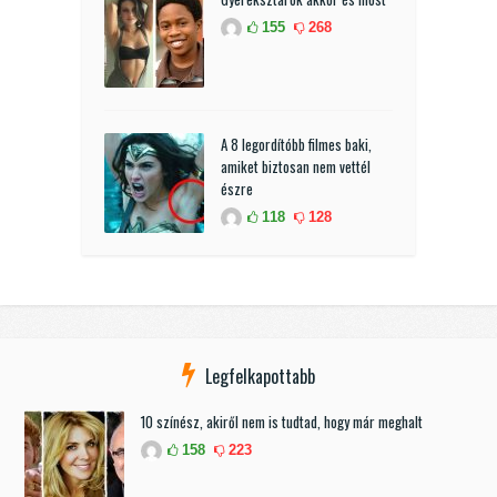
155
268
A 8 legordítóbb filmes baki,
amiket biztosan nem vettél
észre
118
128
Legfelkapottabb
10 színész, akiről nem is tudtad, hogy már meghalt
158
223