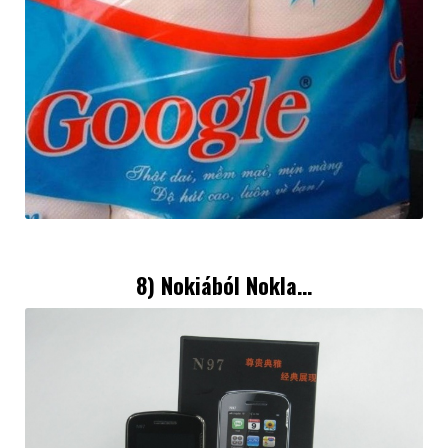
8) Nokiából Nokla…