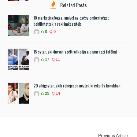
Related Posts
10 marketingfogás, amivel az egész emberiséget
behülyítették a reklámkészítők
0
0
15 sztár, aki durván széttrollkodja a paparazzi fotókat
17
11
20 világsztár, akik röhejesen néztek ki iskolás korukban
29
14
Previous Article