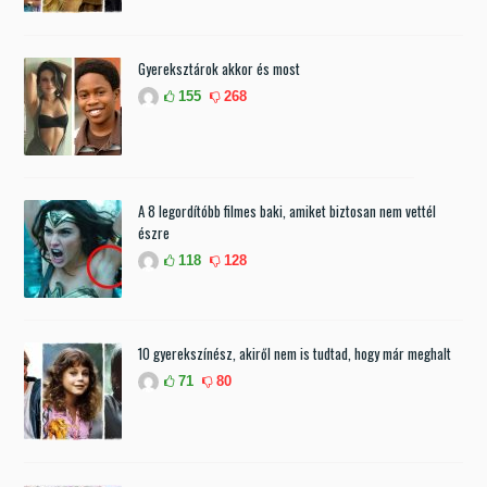
Gyereksztárok akkor és most
155
268
A 8 legordítóbb filmes baki, amiket biztosan nem vettél
észre
118
128
10 gyerekszínész, akiről nem is tudtad, hogy már meghalt
71
80