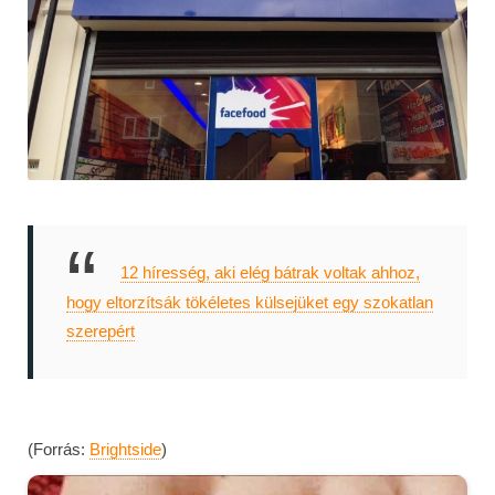
12 híresség, aki elég bátrak voltak ahhoz,
hogy eltorzítsák tökéletes külsejüket egy szokatlan
szerepért
(Forrás:
Brightside
)