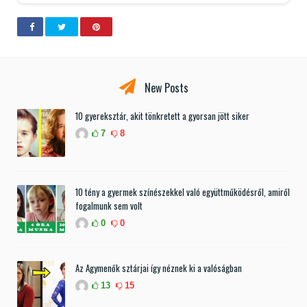
New Posts
10 gyereksztár, akit tönkretett a gyorsan jött siker
7
8
10 tény a gyermek színészekkel való együttműködésről, amiről
fogalmunk sem volt
0
0
Az Agymenők sztárjai így néznek ki a valóságban
13
15