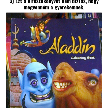
3) Ezt a kifestőkönyvet nem biztos, hogy
megvenném a gyerekemnek.