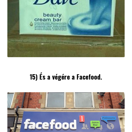
15) És a végére a Facefood.