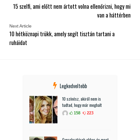
15 szelfi, ami előtt nem ártott volna ellenőrizni, hogy mi
van a háttérben
Next Article
10 hétköznapi trükk, amely segít tisztán tartani a
ruháidat
Legkedveltebb
10 színész, akiről nem is
tudtad, hogy már meghalt
158
223
Gyereksztárok akkor és most