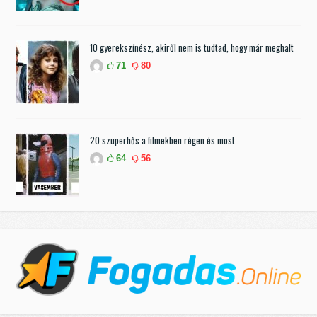
10 gyerekszínész, akiről nem is tudtad, hogy már meghalt
71
80
20 szuperhős a filmekben régen és most
64
56