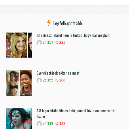
Legfelkapottabb
10 színész, akiről nem is tudtad, hogy már meghalt
157
223
Gyereksztárok akkor és most
155
268
A 8 legordítóbb filmes baki, amiket biztosan nem vettél
észre
118
127