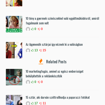
10 tény a gyermek színészekkel való együttműködésről, amiről
fogalmunk sem volt
0
0
Az Agymenők sztárjai így néznek ki a valóságban
13
15
Related Posts
10 marketingfogás, amivel az egész emberiséget
behülyítették a reklámkészítők
0
0
15 sztár, aki durván széttrollkodja a paparazzi fotókat
17
11