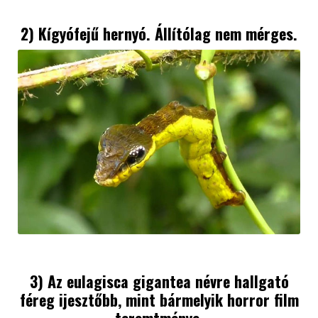
2) Kígyófejű hernyó. Állítólag nem mérges.
3) Az eulagisca gigantea névre hallgató
féreg ijesztőbb, mint bármelyik horror film
teremtménye.