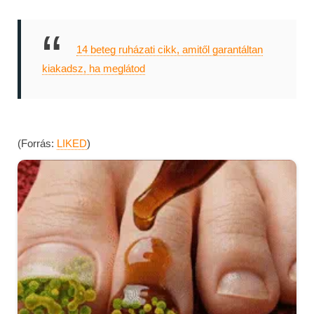
14 beteg ruházati cikk, amitől garantáltan
kiakadsz, ha meglátod
(Forrás:
LIKED
)