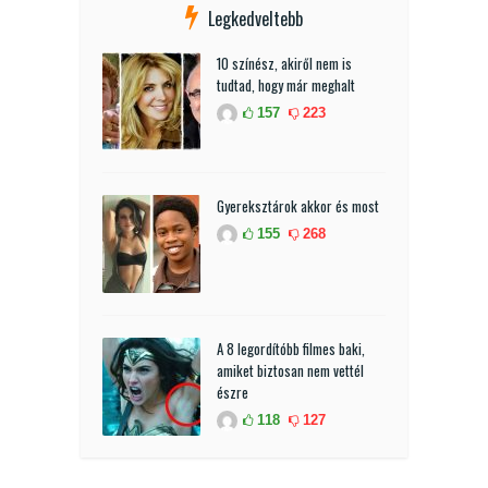
Legkedveltebb
10 színész, akiről nem is
tudtad, hogy már meghalt
157
223
Gyereksztárok akkor és most
155
268
A 8 legordítóbb filmes baki,
amiket biztosan nem vettél
észre
118
127