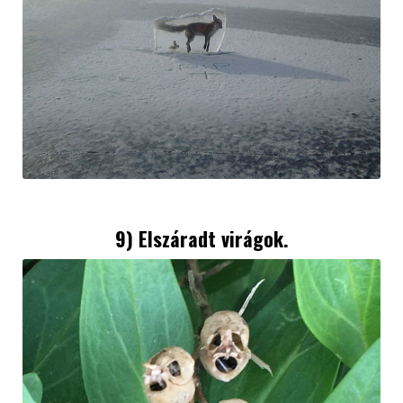
9) Elszáradt virágok.